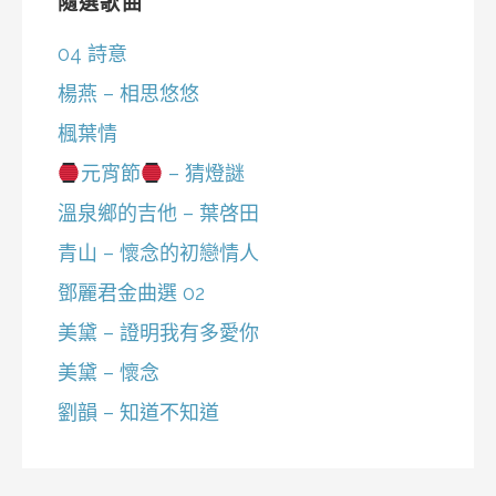
隨選歌曲
04 詩意
楊燕 – 相思悠悠
楓葉情
元宵節
– 猜燈謎
溫泉鄉的吉他 – 葉啓田
青山 – 懷念的初戀情人
鄧麗君金曲選 02
美黛 – 證明我有多愛你
美黛 – 懷念
劉韻 – 知道不知道