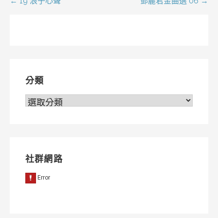
文
← 19 浪子心聲
鄧麗君金曲選 06 →
章
導
覽
分類
分
類
社群網路