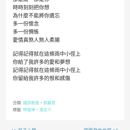
時時刻刻把你想
為什麼不能將你遺忘
多一份懷念
多一份惆悵
愛情真煞人煞人柔腸
記得記得就在這條雨中小徑上
你給了我許多的愛和夢想
記得記得就在這條雨中小徑上
你留給我許多的恨和感傷
分類:
國語歌曲
、
鄧麗君
標籤:
林煌坤
、
濱圭介