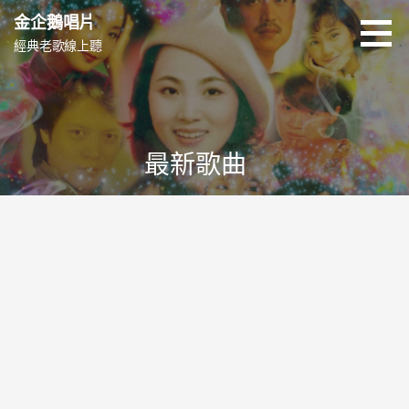
跳
金企鵝唱片
至
經典老歌線上聽
主
要
內
容
最新歌曲