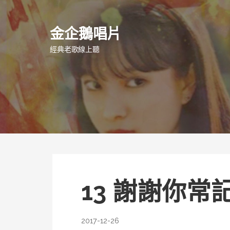
跳
至
金企鵝唱片
主
要
經典老歌線上聽
內
容
13 謝謝你常
2017-12-26