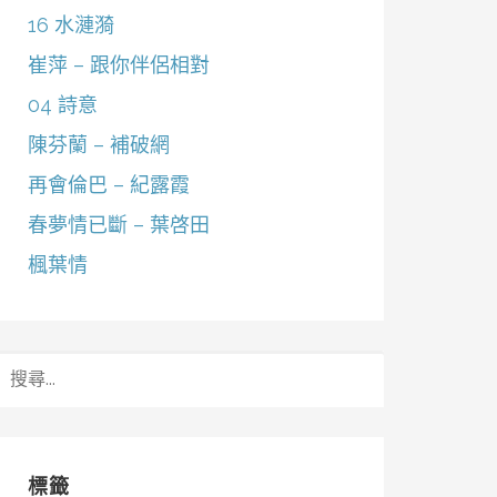
16 水漣漪
崔萍 – 跟你伴侶相對
04 詩意
陳芬蘭 – 補破網
再會倫巴 – 紀露霞
春夢情已斷 – 葉啓田
楓葉情
搜
尋
關
鍵
字:
標籤