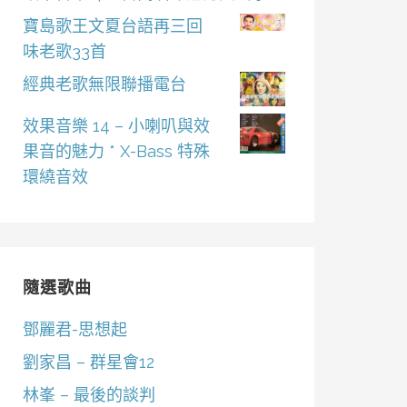
寶島歌王文夏台語再三回
味老歌33首
經典老歌無限聯播電台
效果音樂 14 – 小喇叭與效
果音的魅力 * X-Bass 特殊
環繞音效
隨選歌曲
鄧麗君-思想起
劉家昌 – 群星會12
林峯 – 最後的談判