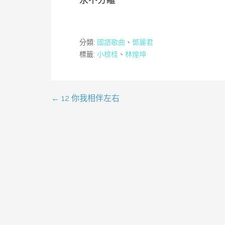
分類:
國語歌曲
、
鄧麗君
標籤:
小椋桂
、
林煌坤
← 12 你我相伴左右
文
章
導
覽