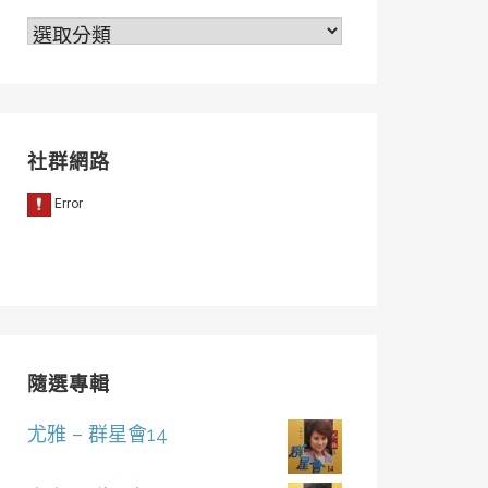
分
類
社群網路
隨選專輯
尤雅 – 群星會14