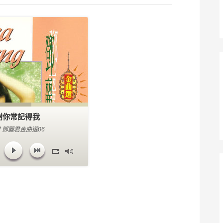
謝你常記得我
 鄧麗君金曲選06