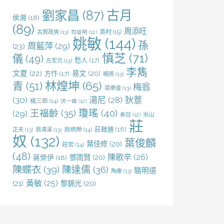
劉家昌
(87)
古月
侯湘
(18)
(89)
周添旺
吳村
(15)
古賀政男
(13)
司徒明
(12)
姚敏
(144)
孫
周藍萍
(29)
(23)
慎芝
(71)
儀
(49)
愁人
(17)
左宏元
(13)
李雋
文夏
(22)
易文
(20)
方忭
(17)
曉燕
(13)
林煌坤
(65)
青
(51)
梅翁
梁樂音
(13)
(30)
湯尼
(28)
狄薏
楊三郎
(14)
洪一峰
(12)
王福齡
(35)
瓊瑤
(40)
(29)
米山
秦冠
(12)
莊
莊啟勝
(16)
正夫
(13)
翁清溪
(13)
翁炳榮
(14)
奴
(132)
葉俊麟
葉佳修
(20)
莊宏
(14)
(48)
陳歌辛
(26)
鄧雨賢
(20)
蔣榮伊
(18)
陳蝶衣
(39)
陳達儒
(36)
駱明道
陶秦
(13)
黃敏
(25)
(21)
黎錦光
(20)