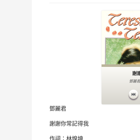
謝
鄧麗君
鄧麗君
謝謝你常記得我
作詞：林煌坤