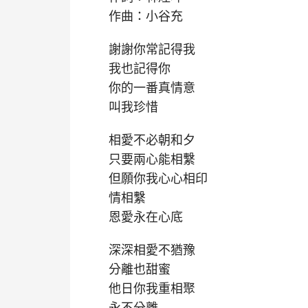
作曲：小谷充
謝謝你常記得我
我也記得你
你的一番真情意
叫我珍惜
相愛不必朝和夕
只要兩心能相繫
但願你我心心相印
情相繫
恩愛永在心底
深深相愛不猶豫
分離也甜蜜
他日你我重相聚
永不分離