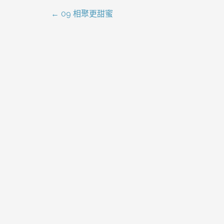
← 09 相聚更甜蜜
文
章
導
覽