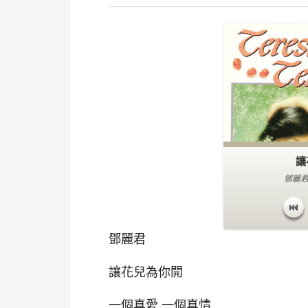
讓
鄧麗君
鄧麗君
讓花兒為你開
一個真愛 一個真情