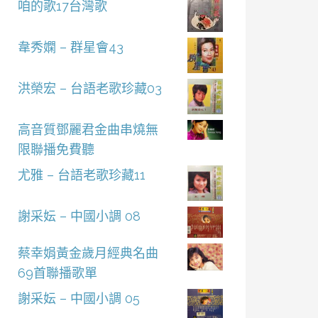
咱的歌17台灣歌
韋秀嫻 – 群星會43
洪榮宏 – 台語老歌珍藏03
高音質鄧麗君金曲串燒無
限聯播免費聽
尤雅 – 台語老歌珍藏11
謝采妘 – 中國小調 08
蔡幸娟黃金歲月經典名曲
69首聯播歌單
謝采妘 – 中國小調 05