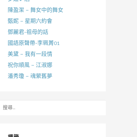
陳盈潔 – 舞女中的舞女
甄妮 – 星期六約會
鄧麗君-祖母的話
國語原聲帶-李珮菁01
美黛 – 我有一段情
祝你順風 – 江淑娜
潘秀瓊 – 魂縈舊夢
搜
尋
關
鍵
字: