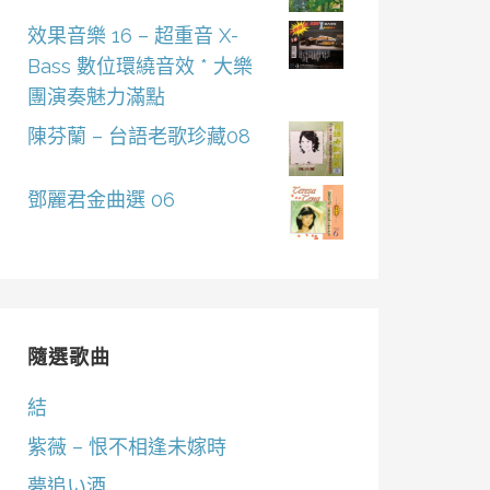
效果音樂 16 – 超重音 X-
Bass 數位環繞音效 * 大樂
團演奏魅力滿點
陳芬蘭 – 台語老歌珍藏08
鄧麗君金曲選 06
隨選歌曲
結
紫薇 – 恨不相逢未嫁時
夢追い酒