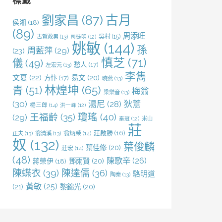
標籤
劉家昌
(87)
古月
侯湘
(18)
(89)
周添旺
吳村
(15)
古賀政男
(13)
司徒明
(12)
姚敏
(144)
孫
周藍萍
(29)
(23)
慎芝
(71)
儀
(49)
愁人
(17)
左宏元
(13)
李雋
文夏
(22)
易文
(20)
方忭
(17)
曉燕
(13)
林煌坤
(65)
青
(51)
梅翁
梁樂音
(13)
(30)
湯尼
(28)
狄薏
楊三郎
(14)
洪一峰
(12)
王福齡
(35)
瓊瑤
(40)
(29)
米山
秦冠
(12)
莊
莊啟勝
(16)
正夫
(13)
翁清溪
(13)
翁炳榮
(14)
奴
(132)
葉俊麟
葉佳修
(20)
莊宏
(14)
(48)
陳歌辛
(26)
鄧雨賢
(20)
蔣榮伊
(18)
陳蝶衣
(39)
陳達儒
(36)
駱明道
陶秦
(13)
黃敏
(25)
(21)
黎錦光
(20)