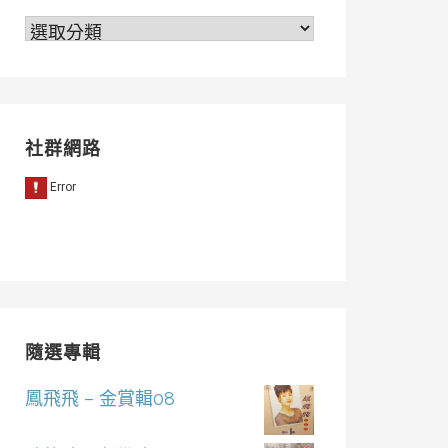
分
類
社群網路
隨選專輯
鳳飛飛 – 金賞輯08