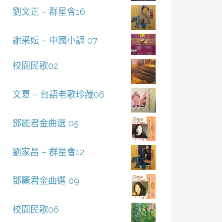
劉文正 – 群星會16
謝采妘 – 中國小調 07
校園民歌02
文夏 – 台語老歌珍藏06
鄧麗君金曲選 05
劉家昌 – 群星會12
鄧麗君金曲選 09
校園民歌06