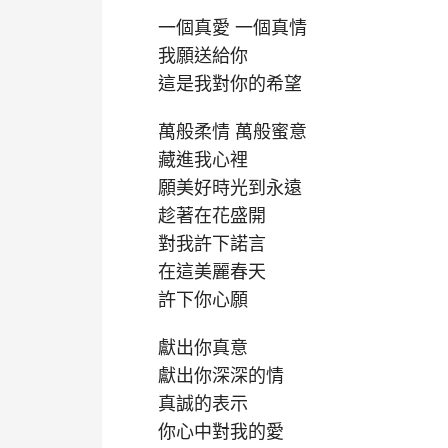
一個真愛 一個真情
我願送給你
這是我對你的希望
萬般柔情 萬般蜜意
藏進我心裡
願美好時光到永遠
趁著在花盛開
對我許下諾言
在這美麗春天
許下你心願
獻出你真意
獻出你深深的情
真誠的表示
你心中對我的愛