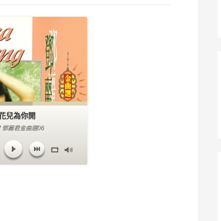
花兒為你開
 鄧麗君金曲選06