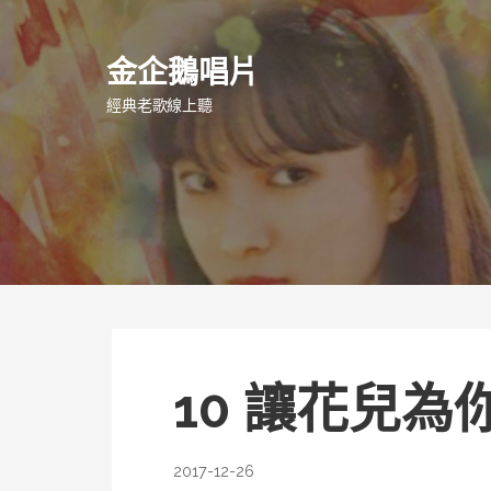
跳
至
金企鵝唱片
主
要
經典老歌線上聽
內
容
10 讓花兒為
2017-12-26