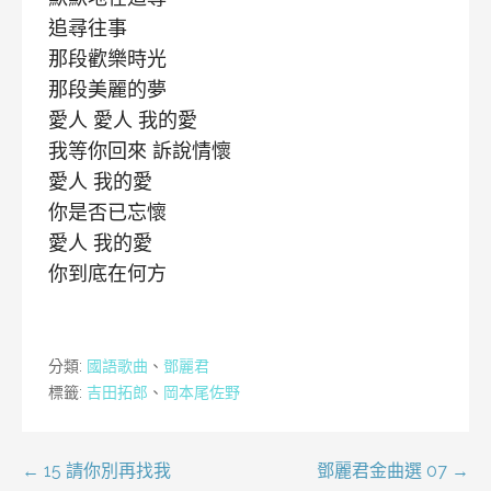
追尋往事
那段歡樂時光
那段美麗的夢
愛人 愛人 我的愛
我等你回來 訴說情懷
愛人 我的愛
你是否已忘懷
愛人 我的愛
你到底在何方
分類:
國語歌曲
、
鄧麗君
標籤:
吉田拓郎
、
岡本尾佐野
文
← 15 請你別再找我
鄧麗君金曲選 07 →