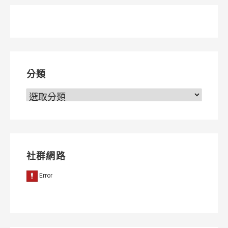
章
導
覽
分類
分
類
社群網路