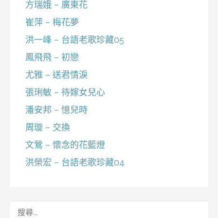
方瑞娥 – 廣東花
崔萍 – 梅花夢
洪一峰 – 台語老歌珍藏05
鳳飛飛 – 初戀
尤雅 – 送君情淚
張琍敏 – 待嫁女兒心
潘安邦 – 憶兒時
周璇 – 交換
文鶯 – 懷念的花籃燈
洪榮宏 – 台語老歌珍藏04
搜
尋