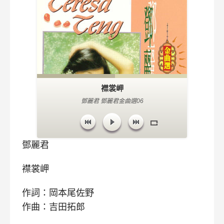
襟裳岬
鄧麗君 鄧麗君金曲選06
鄧麗君
襟裳岬
作詞：岡本尾佐野
作曲：吉田拓郎