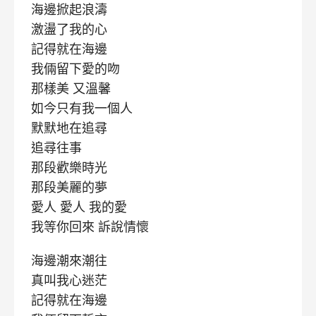
海邊掀起浪濤
激盪了我的心
記得就在海邊
我倆留下愛的吻
那樣美 又溫馨
如今只有我一個人
默默地在追尋
追尋往事
那段歡樂時光
那段美麗的夢
愛人 愛人 我的愛
我等你回來 訴說情懷
海邊潮來潮往
真叫我心迷茫
記得就在海邊