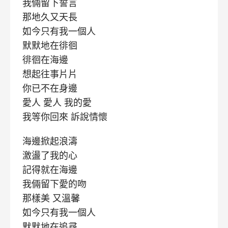
我倆留下誓言
那地久又天長
如今只有我一個人
默默地在徘徊
徘徊在海邊
想起往事片片
你已不在身邊
愛人 愛人 我的愛
我等你回來 訴說情懷
海邊掀起浪濤
激盪了我的心
記得就在海邊
我倆留下愛的吻
那樣美 又溫馨
如今只有我一個人
默默地在追尋