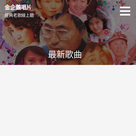
跳
金企鵝唱片
至
經典老歌線上聽
主
要
內
容
最新歌曲