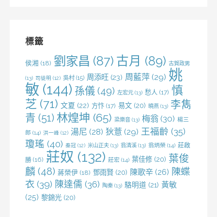
關
鍵
字:
標籤
劉家昌
(87)
古月
(89)
侯湘
(18)
古賀政男
姚
周藍萍
(29)
周添旺
(23)
吳村
(15)
(13)
司徒明
(12)
敏
(144)
慎
孫儀
(49)
愁人
(17)
左宏元
(13)
芝
(71)
李雋
文夏
(22)
易文
(20)
方忭
(17)
曉燕
(13)
林煌坤
(65)
青
(51)
梅翁
(30)
梁樂音
(13)
楊三
王福齡
(35)
湯尼
(28)
狄薏
(29)
郎
(14)
洪一峰
(12)
瓊瑤
(40)
莊啟
米山正夫
(13)
翁清溪
(13)
翁炳榮
(14)
秦冠
(12)
莊奴
(132)
葉俊
葉佳修
(20)
勝
(16)
莊宏
(14)
麟
(48)
陳蝶
陳歌辛
(26)
鄧雨賢
(20)
蔣榮伊
(18)
衣
(39)
陳達儒
(36)
黃敏
駱明道
(21)
陶秦
(13)
(25)
黎錦光
(20)