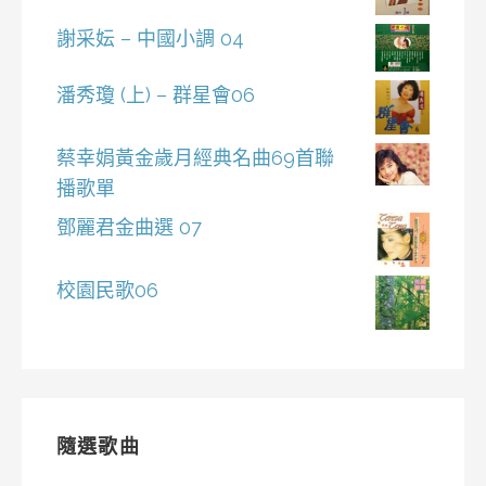
謝采妘 – 中國小調 04
潘秀瓊 (上) – 群星會06
蔡幸娟黃金歲月經典名曲69首聯
播歌單
鄧麗君金曲選 07
校園民歌06
隨選歌曲