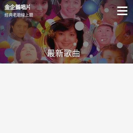
跳
金企鵝唱片
至
經典老歌線上聽
主
要
內
容
最新歌曲