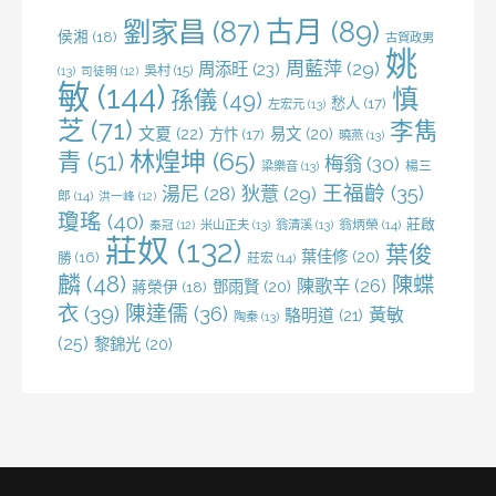
劉家昌
(87)
古月
(89)
侯湘
(18)
古賀政男
姚
周藍萍
(29)
周添旺
(23)
吳村
(15)
(13)
司徒明
(12)
敏
(144)
慎
孫儀
(49)
愁人
(17)
左宏元
(13)
芝
(71)
李雋
文夏
(22)
易文
(20)
方忭
(17)
曉燕
(13)
林煌坤
(65)
青
(51)
梅翁
(30)
梁樂音
(13)
楊三
王福齡
(35)
湯尼
(28)
狄薏
(29)
郎
(14)
洪一峰
(12)
瓊瑤
(40)
莊啟
米山正夫
(13)
翁清溪
(13)
翁炳榮
(14)
秦冠
(12)
莊奴
(132)
葉俊
葉佳修
(20)
勝
(16)
莊宏
(14)
麟
(48)
陳蝶
陳歌辛
(26)
鄧雨賢
(20)
蔣榮伊
(18)
衣
(39)
陳達儒
(36)
黃敏
駱明道
(21)
陶秦
(13)
(25)
黎錦光
(20)