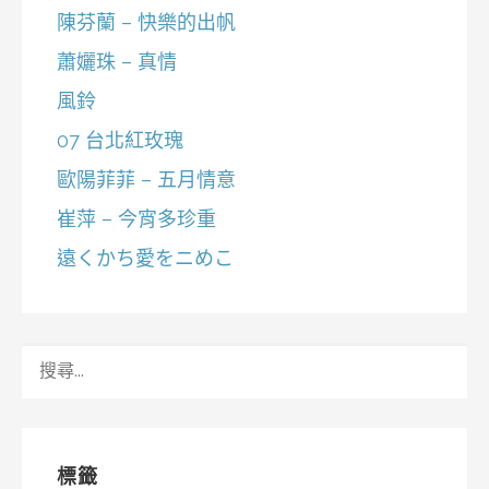
陳芬蘭 – 快樂的出帆
蕭孋珠 – 真情
風鈴
07 台北紅玫瑰
歐陽菲菲 – 五月情意
崔萍 – 今宵多珍重
遠くかち愛をニめこ
搜
尋
關
鍵
字:
標籤