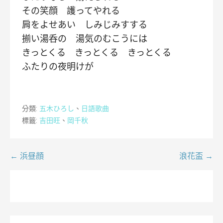
その笑顔 護ってやれる
肩をよせあい しみじみすする
揃い湯呑の 湯気のむこうには
きっとくる きっとくる きっとくる
ふたりの夜明けが
分類:
五木ひろし
、
日語歌曲
標籤:
吉田旺
、
岡千秋
文
← 浜昼顔
浪花盃 →
章
導
覽