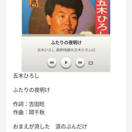
ふたりの夜明け
五木ひろし 演歌特選06五木ひろし01
五木ひろし
ふたりの夜明け
作詞：吉田旺
作曲：岡千秋
おまえが流した 涙のぶんだけ