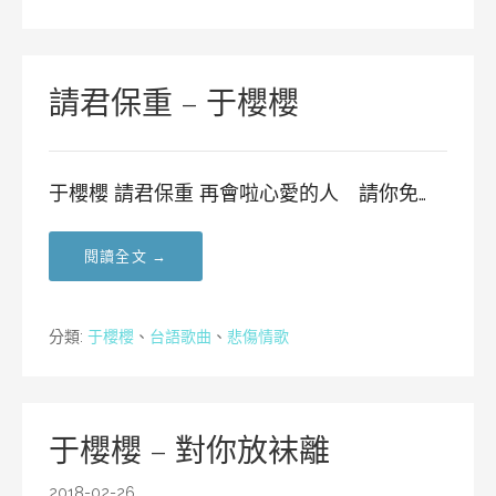
請君保重 – 于櫻櫻
于櫻櫻 請君保重 再會啦心愛的人 請你免…
閱讀全文 →
分類:
于櫻櫻
、
台語歌曲
、
悲傷情歌
于櫻櫻 – 對你放袜離
2018-02-26