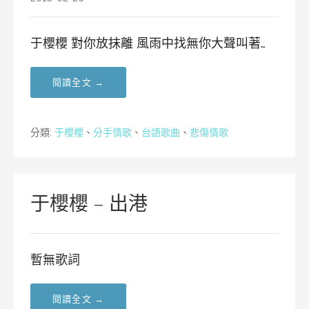
于櫻櫻 對你放抹離 風雨中找無你大聲叫著…
閱讀全文 →
分類:
于櫻櫻
、
分手情歌
、
台語歌曲
、
悲傷情歌
于櫻櫻 – 出港
暫無歌詞
閱讀全文 →