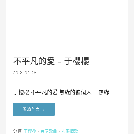
不平凡的愛 – 于櫻櫻
2018-02-28
于櫻櫻 不平凡的愛 無緣的彼個人 無緣…
閱讀全文 →
分類:
于櫻櫻
、
台語歌曲
、
悲傷情歌