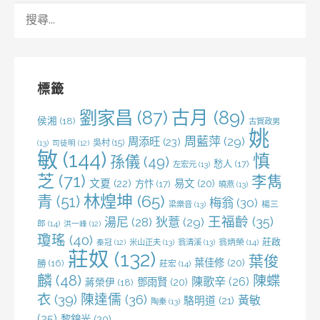
搜
尋
關
鍵
字:
標籤
劉家昌
(87)
古月
(89)
侯湘
(18)
古賀政男
姚
周藍萍
(29)
周添旺
(23)
吳村
(15)
(13)
司徒明
(12)
敏
(144)
慎
孫儀
(49)
愁人
(17)
左宏元
(13)
芝
(71)
李雋
文夏
(22)
易文
(20)
方忭
(17)
曉燕
(13)
林煌坤
(65)
青
(51)
梅翁
(30)
梁樂音
(13)
楊三
王福齡
(35)
湯尼
(28)
狄薏
(29)
郎
(14)
洪一峰
(12)
瓊瑤
(40)
莊啟
米山正夫
(13)
翁清溪
(13)
翁炳榮
(14)
秦冠
(12)
莊奴
(132)
葉俊
葉佳修
(20)
勝
(16)
莊宏
(14)
麟
(48)
陳蝶
陳歌辛
(26)
鄧雨賢
(20)
蔣榮伊
(18)
衣
(39)
陳達儒
(36)
黃敏
駱明道
(21)
陶秦
(13)
(25)
黎錦光
(20)