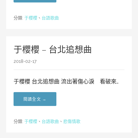
分類:
于櫻櫻
、
台語歌曲
于櫻櫻 – 台北追想曲
2018-02-17
于櫻櫻 台北追想曲 流出著傷心淚 看破來…
閱讀全文 →
分類:
于櫻櫻
、
台語歌曲
、
悲傷情歌