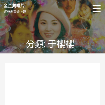
跳
金企鵝唱片
至
經典老歌線上聽
主
要
內
容
分類: 于櫻櫻