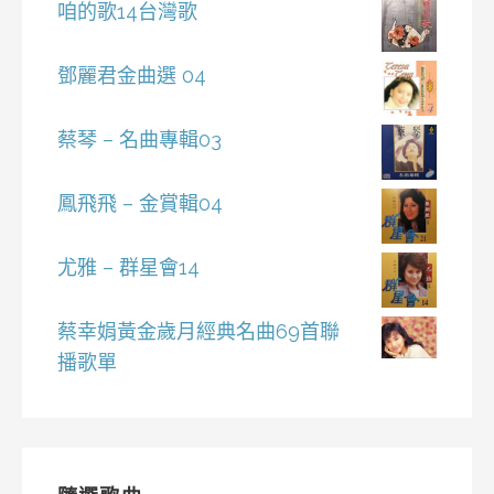
咱的歌14台灣歌
鄧麗君金曲選 04
蔡琴 – 名曲專輯03
鳳飛飛 – 金賞輯04
尤雅 – 群星會14
蔡幸娟黃金歲月經典名曲69首聯
播歌單