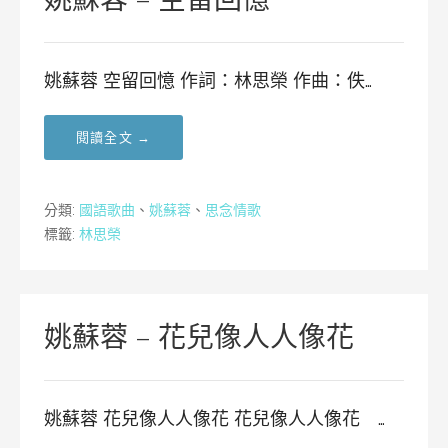
姚蘇蓉 空留回憶 作詞：林思榮 作曲：佚…
閱讀全文 →
分類:
國語歌曲
、
姚蘇蓉
、
思念情歌
標籤:
林思榮
姚蘇蓉 – 花兒像人人像花
姚蘇蓉 花兒像人人像花 花兒像人人像花 …