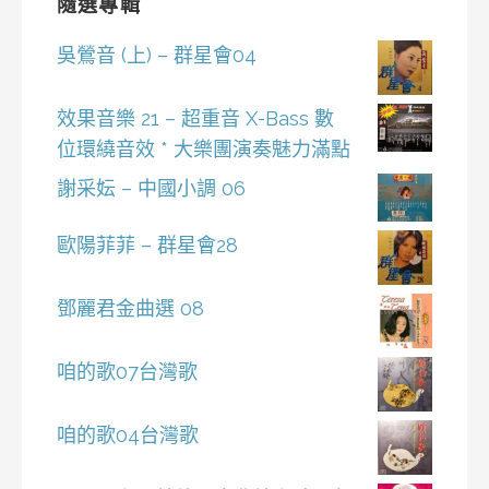
隨選專輯
吳鶯音 (上) – 群星會04
效果音樂 21 – 超重音 X-Bass 數
位環繞音效 * 大樂團演奏魅力滿點
謝采妘 – 中國小調 06
歐陽菲菲 – 群星會28
鄧麗君金曲選 08
咱的歌07台灣歌
咱的歌04台灣歌