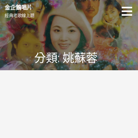
跳
金企鵝唱片
至
經典老歌線上聽
主
要
內
容
分類: 姚蘇蓉