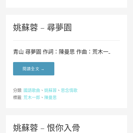
姚蘇蓉 – 尋夢園
青山 尋夢園 作詞：陳曼思 作曲：荒木一…
閱讀全文 →
分類:
國語歌曲
、
姚蘇蓉
、
思念情歌
標籤:
荒木一郎
、
陳曼思
姚蘇蓉 – 恨你入骨