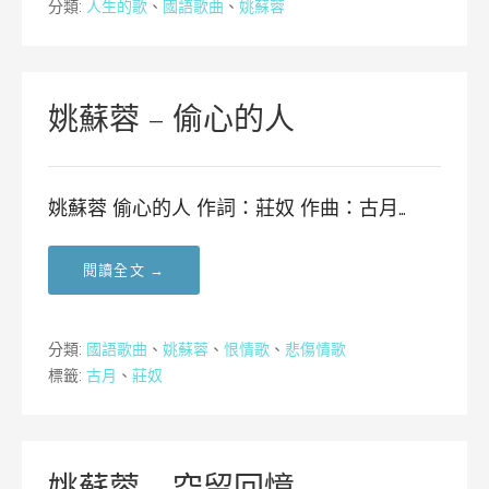
分類:
人生的歌
、
國語歌曲
、
姚蘇蓉
姚蘇蓉 – 偷心的人
姚蘇蓉 偷心的人 作詞：莊奴 作曲：古月…
閱讀全文 →
分類:
國語歌曲
、
姚蘇蓉
、
恨情歌
、
悲傷情歌
標籤:
古月
、
莊奴
姚蘇蓉 – 空留回憶