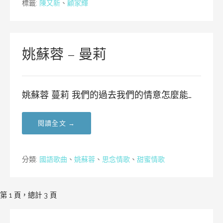
標籤:
陳又新
、
顧家輝
姚蘇蓉 – 曼莉
姚蘇蓉 蔓莉 我們的過去我們的情意怎麼能…
閱讀全文 →
分類:
國語歌曲
、
姚蘇蓉
、
思念情歌
、
甜蜜情歌
[文
第 1 頁，總計 3 頁
章]