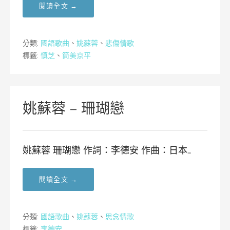
閱讀全文 →
分類:
國語歌曲
、
姚蘇蓉
、
悲傷情歌
標籤:
慎芝
、
筒美京平
姚蘇蓉 – 珊瑚戀
姚蘇蓉 珊瑚戀 作詞：李德安 作曲：日本…
閱讀全文 →
分類:
國語歌曲
、
姚蘇蓉
、
思念情歌
標籤:
李德安