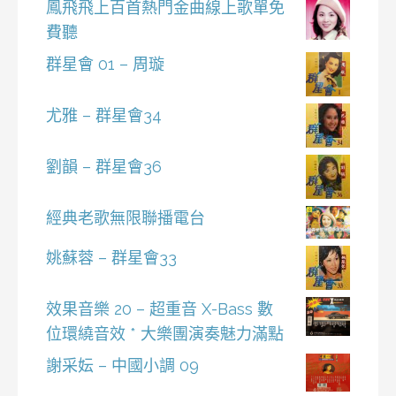
鳳飛飛上百首熱門金曲線上歌單免
費聽
群星會 01 – 周璇
尤雅 – 群星會34
劉韻 – 群星會36
經典老歌無限聯播電台
姚蘇蓉 – 群星會33
效果音樂 20 – 超重音 X-Bass 數
位環繞音效 * 大樂團演奏魅力滿點
謝采妘 – 中國小調 09