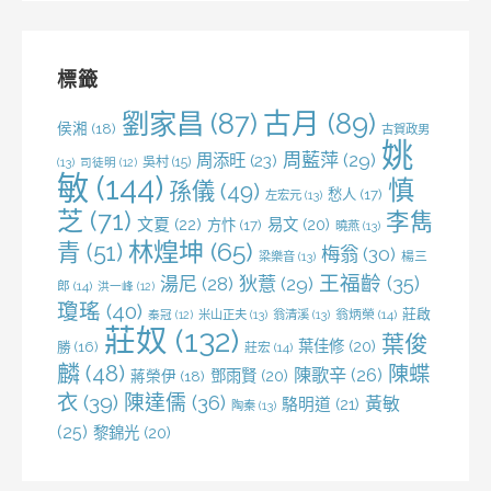
關
鍵
字:
標籤
劉家昌
(87)
古月
(89)
侯湘
(18)
古賀政男
姚
周藍萍
(29)
周添旺
(23)
吳村
(15)
(13)
司徒明
(12)
敏
(144)
慎
孫儀
(49)
愁人
(17)
左宏元
(13)
芝
(71)
李雋
文夏
(22)
易文
(20)
方忭
(17)
曉燕
(13)
林煌坤
(65)
青
(51)
梅翁
(30)
梁樂音
(13)
楊三
王福齡
(35)
湯尼
(28)
狄薏
(29)
郎
(14)
洪一峰
(12)
瓊瑤
(40)
莊啟
米山正夫
(13)
翁清溪
(13)
翁炳榮
(14)
秦冠
(12)
莊奴
(132)
葉俊
葉佳修
(20)
勝
(16)
莊宏
(14)
麟
(48)
陳蝶
陳歌辛
(26)
鄧雨賢
(20)
蔣榮伊
(18)
衣
(39)
陳達儒
(36)
黃敏
駱明道
(21)
陶秦
(13)
(25)
黎錦光
(20)