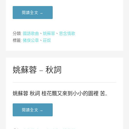
閱讀全文 →
分類:
國語歌曲
、
姚蘇蓉
、
思念情歌
標籤:
猪俣公章
、
莊奴
姚蘇蓉 – 秋詞
姚蘇蓉 秋詞 桂花飄又來到小小的園裡 苦…
閱讀全文 →