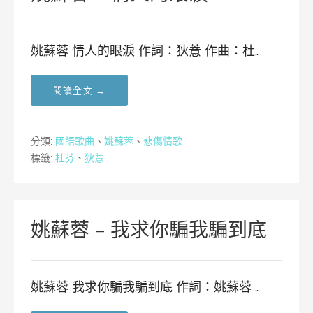
姚蘇蓉 情人的眼淚 作詞：狄薏 作曲：杜…
閱讀全文 →
分類:
國語歌曲
、
姚蘇蓉
、
悲傷情歌
標籤:
杜芬
、
狄薏
姚蘇蓉 – 我求你騙我騙到底
姚蘇蓉 我求你騙我騙到底 作詞：姚蘇蓉 …