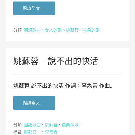
閱讀全文 →
分類:
國語歌曲
、
女人的歌
、
姚蘇蓉
、
花朵的歌
姚蘇蓉 – 說不出的快活
姚蘇蓉 說不出的快活 作詞：李雋青 作曲…
閱讀全文 →
分類:
國語歌曲
、
姚蘇蓉
、
歡樂情歌
標籤:
服部良一
、
李雋青