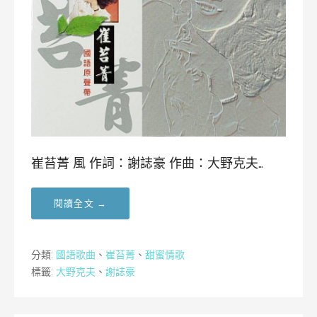
崔苔菁 風 作詞：謝誌豪 作曲：大野克夫…
閱讀全文 →
分類:
國語歌曲
、
崔苔菁
、
甜蜜情歌
標籤:
大野克夫
、
謝誌豪