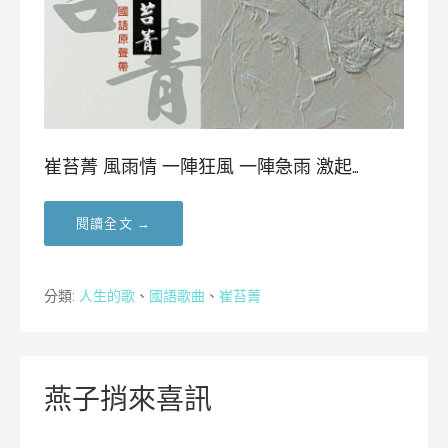
崔苔菁 風雨情 一陣狂風 一陣急雨 激起…
閱讀全文 →
分類:
人生的歌
、
國語歌曲
、
崔苔菁
燕子捎來喜訊