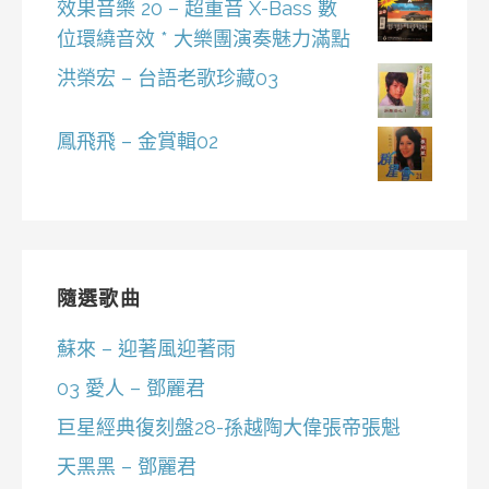
效果音樂 20 – 超重音 X-Bass 數
位環繞音效 * 大樂團演奏魅力滿點
洪榮宏 – 台語老歌珍藏03
鳳飛飛 – 金賞輯02
隨選歌曲
蘇來 – 迎著風迎著雨
03 愛人 – 鄧麗君
巨星經典復刻盤28-孫越陶大偉張帝張魁
天黑黑 – 鄧麗君