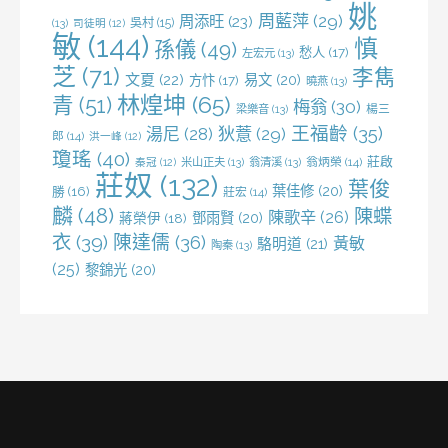
姚
周藍萍
(29)
周添旺
(23)
吳村
(15)
(13)
司徒明
(12)
敏
(144)
慎
孫儀
(49)
愁人
(17)
左宏元
(13)
芝
(71)
李雋
文夏
(22)
易文
(20)
方忭
(17)
曉燕
(13)
林煌坤
(65)
青
(51)
梅翁
(30)
梁樂音
(13)
楊三
王福齡
(35)
湯尼
(28)
狄薏
(29)
郎
(14)
洪一峰
(12)
瓊瑤
(40)
莊啟
米山正夫
(13)
翁清溪
(13)
翁炳榮
(14)
秦冠
(12)
莊奴
(132)
葉俊
葉佳修
(20)
勝
(16)
莊宏
(14)
麟
(48)
陳蝶
陳歌辛
(26)
鄧雨賢
(20)
蔣榮伊
(18)
衣
(39)
陳達儒
(36)
黃敏
駱明道
(21)
陶秦
(13)
(25)
黎錦光
(20)