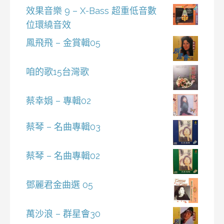
效果音樂 9 – X-Bass 超重低音數
位環繞音效
鳳飛飛 – 金賞輯05
咱的歌15台灣歌
蔡幸娟 – 專輯02
蔡琴 – 名曲專輯03
蔡琴 – 名曲專輯02
鄧麗君金曲選 05
萬沙浪 – 群星會30