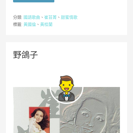
分類:
國語歌曲
、
崔苔菁
、
甜蜜情歌
標籤:
黃國倫
、
黃桂蘭
野鴿子