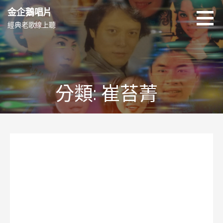
跳
金企鵝唱片
至
經典老歌線上聽
主
要
內
容
分類: 崔苔菁