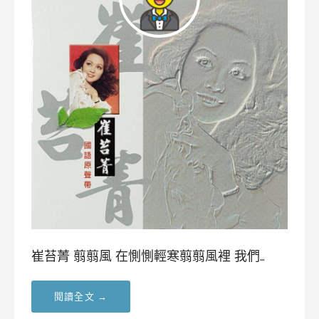
崔苔菁 翦翦風 在惻惻輕寒翦翦風裡 我們…
閱讀全文 →