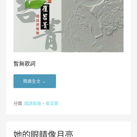
暫無歌詞
閱讀全文 →
分類:
國語歌曲
、
崔苔菁
她的眼睛像月亮