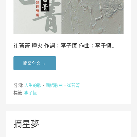
崔苔菁 煙火 作詞：李子恆 作曲：李子恆…
閱讀全文 →
分類:
人生的歌
、
國語歌曲
、
崔苔菁
標籤:
李子恆
摘星夢