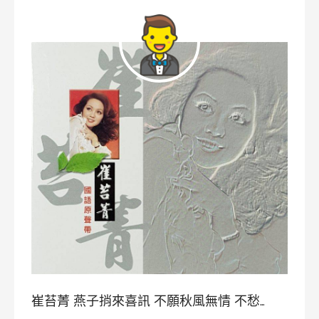
崔苔菁 燕子捎來喜訊 不願秋風無情 不愁…