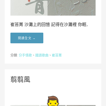
崔苔菁 沙灘上的回憶 記得在沙灘裡 你輕…
閱讀全文 →
分類:
分手情歌
、
國語歌曲
、
崔苔菁
翦翦風