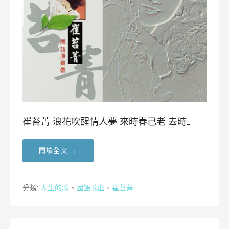
崔苔菁 浪花吹醒情人夢 來時春己老 去時…
閱讀全文 →
分類:
人生的歌
、
國語歌曲
、
崔苔菁