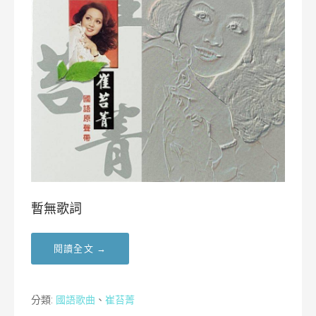
暫無歌詞
閱讀全文 →
分類:
國語歌曲
、
崔苔菁