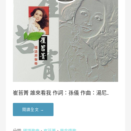
崔苔菁 誰來看我 作詞：孫儀 作曲：湯尼…
閱讀全文 →
分類:
國語歌曲
、
崔苔菁
、
思念情歌