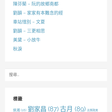
陳芬蘭 – 阮的故鄉南都
劉韻 – 家家有本難念的經
車站惜別 – 文夏
劉韻 – 三更相思
美黛 – 小放牛
秋淚
搜
尋
關
鍵
字:
標籤
劉家昌
(87)
古月
(89)
侯湘
(18)
古賀政男