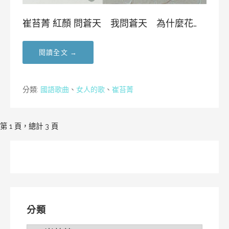
崔苔菁 紅顏 問蒼天 我問蒼天 為什麼花…
閱讀全文 →
分類:
國語歌曲
、
女人的歌
、
崔苔菁
[文
第 1 頁，總計 3 頁
章]
導
覽
分類