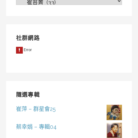
分
類
社群網路
隨選專輯
崔萍 – 群星會25
蔡幸娟 – 專輯04