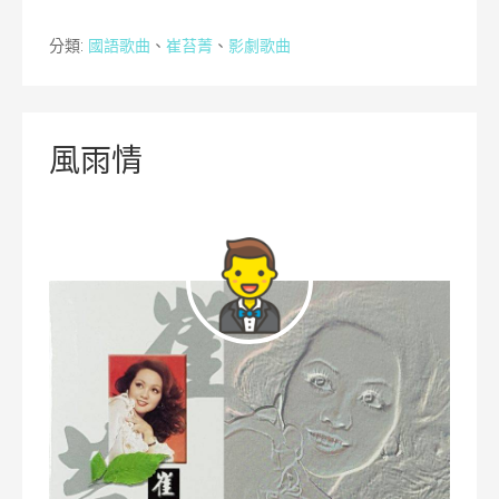
分類:
國語歌曲
、
崔苔菁
、
影劇歌曲
風雨情