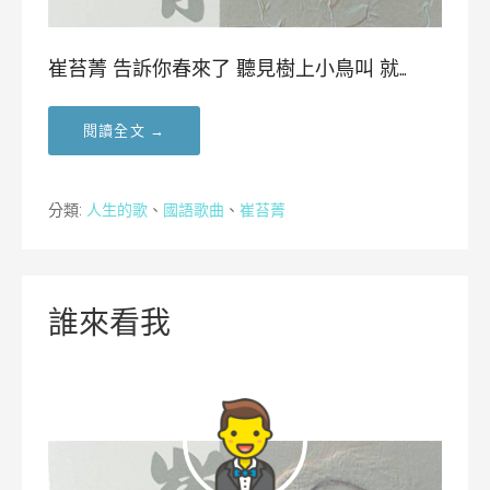
崔苔菁 告訴你春來了 聽見樹上小鳥叫 就…
閱讀全文 →
分類:
人生的歌
、
國語歌曲
、
崔苔菁
誰來看我