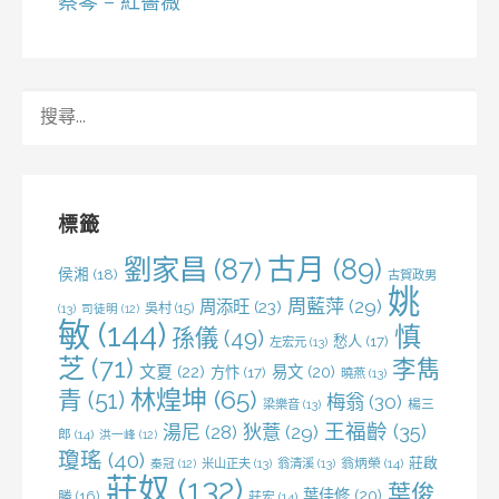
蔡琴 – 紅薔薇
搜
尋
關
鍵
字:
標籤
劉家昌
(87)
古月
(89)
侯湘
(18)
古賀政男
姚
周藍萍
(29)
周添旺
(23)
吳村
(15)
(13)
司徒明
(12)
敏
(144)
慎
孫儀
(49)
愁人
(17)
左宏元
(13)
芝
(71)
李雋
文夏
(22)
易文
(20)
方忭
(17)
曉燕
(13)
林煌坤
(65)
青
(51)
梅翁
(30)
梁樂音
(13)
楊三
王福齡
(35)
湯尼
(28)
狄薏
(29)
郎
(14)
洪一峰
(12)
瓊瑤
(40)
莊啟
米山正夫
(13)
翁清溪
(13)
翁炳榮
(14)
秦冠
(12)
莊奴
(132)
葉俊
葉佳修
(20)
勝
(16)
莊宏
(14)