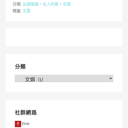
分類:
台語歌曲
、
女人的歌
、
文娟
標籤:
文夏
分類
分
類
社群網路