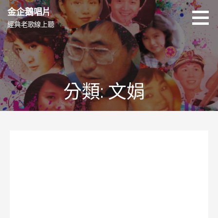
跳
金企鵝唱片
至
經典老歌線上聽
主
要
內
容
分類: 文娟