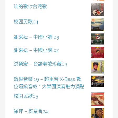
咱的歌17台灣歌
校園民歌04
謝采妘 – 中國小調 03
謝采妘 – 中國小調 02
洪榮宏 – 台語老歌珍藏03
效果音樂 19 – 超重音 X-Bass 數
位環繞音效 * 大樂團演奏魅力滿點
校園民歌05
崔萍 – 群星會24