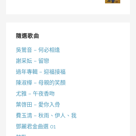
隨選歌曲
吳鶯音 – 何必相逢
謝采妘 – 留戀
過年專輯 – 迎福接福
陳淑樺 – 母親的笑顏
尤雅 – 午夜香吻
葉啓田 – 愛你入骨
費玉清 – 秋雨、伊人、我
鄧麗君金曲選 01