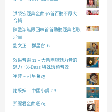
洪榮宏經典金曲40首百聽不厭大
合輯
陳盈潔無限回味首首動聽經典老歌
32首
劉文正 – 群星會16
效果音樂 11 – 大樂團與魅力音的
魅力 * X-Bass 特殊環繞音效
崔萍 – 群星會25
謝采妘 – 中國小調 06
鄧麗君金曲選 05