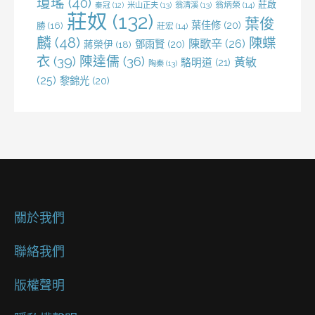
瓊瑤
(40)
莊啟
米山正夫
(13)
翁清溪
(13)
翁炳榮
(14)
秦冠
(12)
莊奴
(132)
葉俊
葉佳修
(20)
勝
(16)
莊宏
(14)
麟
(48)
陳蝶
陳歌辛
(26)
鄧雨賢
(20)
蔣榮伊
(18)
衣
(39)
陳達儒
(36)
黃敏
駱明道
(21)
陶秦
(13)
(25)
黎錦光
(20)
關於我們
聯絡我們
版權聲明