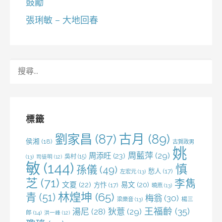
鼓勵
張琍敏 – 大地回春
搜
尋
關
鍵
字:
標籤
劉家昌
(87)
古月
(89)
侯湘
(18)
古賀政男
姚
周藍萍
(29)
周添旺
(23)
吳村
(15)
(13)
司徒明
(12)
敏
(144)
慎
孫儀
(49)
愁人
(17)
左宏元
(13)
芝
(71)
李雋
文夏
(22)
易文
(20)
方忭
(17)
曉燕
(13)
林煌坤
(65)
青
(51)
梅翁
(30)
梁樂音
(13)
楊三
王福齡
(35)
湯尼
(28)
狄薏
(29)
郎
(14)
洪一峰
(12)