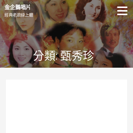
跳
金企鵝唱片
至
經典老歌線上聽
主
要
內
容
分類: 甄秀珍