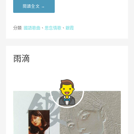
閱讀全文 →
分類:
國語歌曲
、
思念情歌
、
銀霞
雨滴