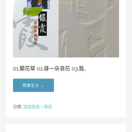
01.蘭花草 02.尋一朵浪花 03.我…
閱讀全文 →
分類:
國語歌曲
、
銀霞