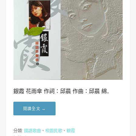
銀霞 花雨傘 作詞：邱晨 作曲：邱晨 綿…
閱讀全文 →
分類:
國語歌曲
、
校園民歌
、
銀霞