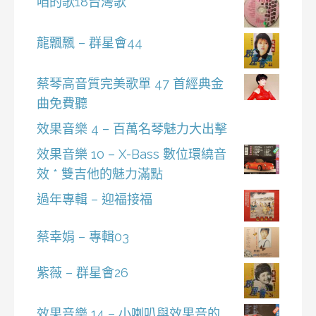
咱的歌18台灣歌
龍飄飄 – 群星會44
蔡琴高音質完美歌單 47 首經典金
曲免費聽
效果音樂 4 – 百萬名琴魅力大出擊
效果音樂 10 – X-Bass 數位環繞音
效 * 雙吉他的魅力滿點
過年專輯 – 迎福接福
蔡幸娟 – 專輯03
紫薇 – 群星會26
效果音樂 14 – 小喇叭與效果音的