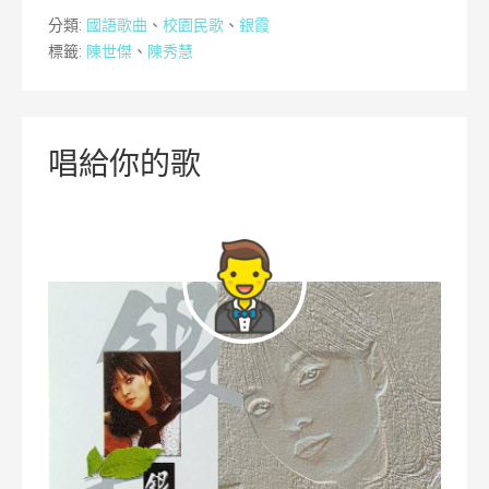
分類:
國語歌曲
、
校園民歌
、
銀霞
標籤:
陳世傑
、
陳秀慧
唱給你的歌