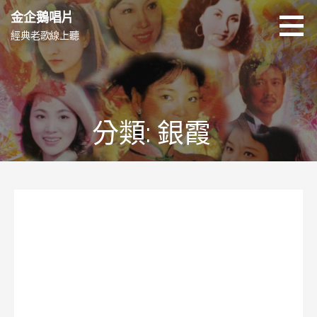
跳
金企鵝唱片
至
經典老歌線上聽
主
要
內
容
分類: 銀霞