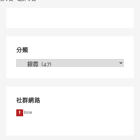
[文
章]
導
覽
分類
分
類
社群網路