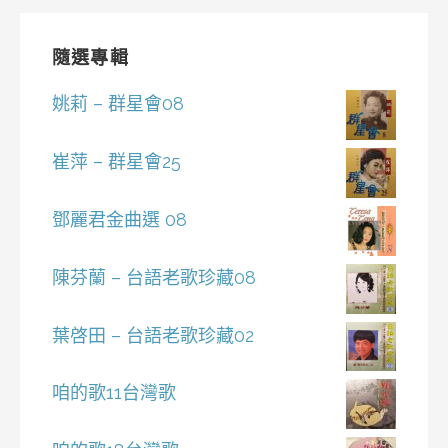
隨選專輯
姚莉 – 群星會08
崔萍 – 群星會25
鄧麗君金曲選 08
陳芬蘭 – 台語老歌珍藏08
葉啓田 – 台語老歌珍藏02
咱的歌11台灣歌