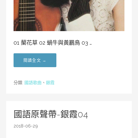
01 蘭花草 02 蝸牛與黃鸝鳥 03 …
閱讀全文 →
分類:
國語歌曲
、
銀霞
國語原聲帶-銀霞04
2018-06-29