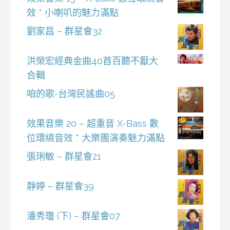
效 * 小喇叭的魅力滿點
劉家昌 – 群星會32
洪榮宏經典金曲40首百聽不厭大
合輯
咱的歌-台灣民謠曲05
效果音樂 20 – 超重音 X-Bass 數
位環繞音效 * 大樂團演奏魅力滿點
張琍敏 – 群星會21
靜婷 – 群星會39
潘秀瓊 (下) – 群星會07