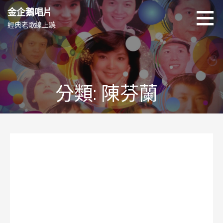
跳
金企鵝唱片
至
經典老歌線上聽
主
要
內
容
分類: 陳芬蘭