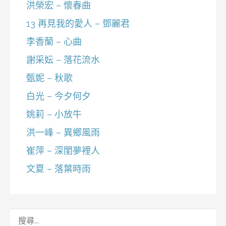
洪榮宏 – 懷春曲
13 再見我的愛人 – 鄧麗君
李香蘭 – 心曲
謝采妘 – 落花流水
甄妮 – 秋歌
白光 – 今夕何夕
姚莉 – 小放牛
洪一峰 – 異鄉風雨
崔萍 – 深閨夢裡人
文夏 – 落葉時雨
搜
尋