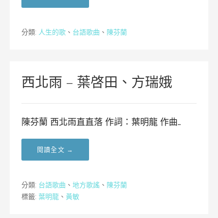
分類:
人生的歌
、
台語歌曲
、
陳芬蘭
西北雨 – 葉啓田、方瑞娥
陳芬蘭 西北雨直直落 作詞：葉明龍 作曲…
閱讀全文 →
分類:
台語歌曲
、
地方歌謠
、
陳芬蘭
標籤:
葉明龍
、
黃敏