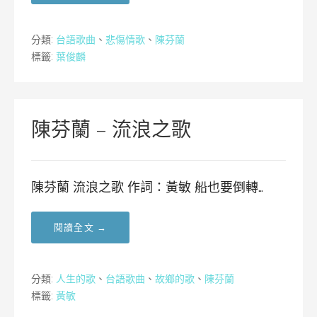
分類:
台語歌曲
、
悲傷情歌
、
陳芬蘭
標籤:
葉俊麟
陳芬蘭 – 流浪之歌
陳芬蘭 流浪之歌 作詞：黃敏 船也要倒轉…
閱讀全文 →
分類:
人生的歌
、
台語歌曲
、
故鄉的歌
、
陳芬蘭
標籤:
黃敏