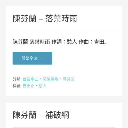
陳芬蘭 – 落葉時雨
陳芬蘭 落葉時雨 作詞：愁人 作曲：吉田…
閱讀全文 →
分類:
台語歌曲
、
悲傷情歌
、
陳芬蘭
標籤:
吉田正
、
愁人
陳芬蘭 – 補破網