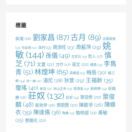
關
鍵
字:
標籤
劉家昌
(87)
古月
(89)
侯湘
(18)
古賀政男
姚
周藍萍
(29)
周添旺
(23)
吳村
(15)
(13)
司徒明
(12)
敏
(144)
慎
孫儀
(49)
愁人
(17)
左宏元
(13)
芝
(71)
李雋
文夏
(22)
易文
(20)
方忭
(17)
曉燕
(13)
林煌坤
(65)
青
(51)
梅翁
(30)
梁樂音
(13)
楊三
王福齡
(35)
湯尼
(28)
狄薏
(29)
郎
(14)
洪一峰
(12)
瓊瑤
(40)
莊啟
米山正夫
(13)
翁清溪
(13)
翁炳榮
(14)
秦冠
(12)
莊奴
(132)
葉俊
葉佳修
(20)
勝
(16)
莊宏
(14)
麟
(48)
陳蝶
陳歌辛
(26)
鄧雨賢
(20)
蔣榮伊
(18)
衣
(39)
陳達儒
(36)
黃敏
駱明道
(21)
陶秦
(13)
(25)
黎錦光
(20)