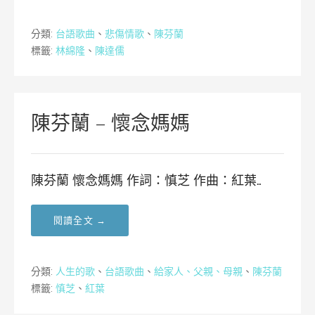
分類:
台語歌曲
、
悲傷情歌
、
陳芬蘭
標籤:
林綿隆
、
陳達儒
陳芬蘭 – 懷念媽媽
陳芬蘭 懷念媽媽 作詞：慎芝 作曲：紅葉…
閱讀全文 →
分類:
人生的歌
、
台語歌曲
、
給家人、父親、母親
、
陳芬蘭
標籤:
慎芝
、
紅葉