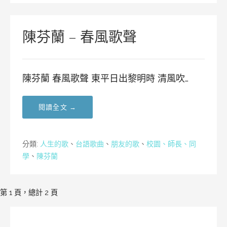
陳芬蘭 – 春風歌聲
陳芬蘭 春風歌聲 東平日出黎明時 清風吹…
閱讀全文 →
分類:
人生的歌
、
台語歌曲
、
朋友的歌
、
校園、師長、同
學
、
陳芬蘭
[文
第 1 頁，總計 2 頁
章]