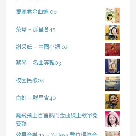
鄧麗君金曲選 06
蔡琴 – 群星會45
謝采妘 – 中國小調 02
蔡琴 – 名曲專輯03
校園民歌04
白虹 – 群星會40
鳳飛飛上百首熱門金曲線上歌單免
費聽
效果音樂 13 – X-Bass 數位環繞音