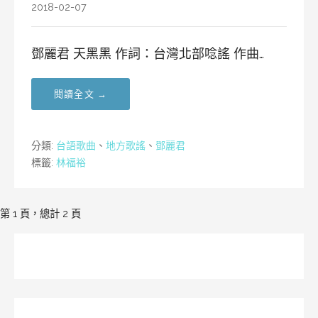
2018-02-07
鄧麗君 天黑黑 作詞：台灣北部唸謠 作曲…
閱讀全文 →
分類:
台語歌曲
、
地方歌謠
、
鄧麗君
標籤:
林福裕
[文
第 1 頁，總計 2 頁
章]
導
覽