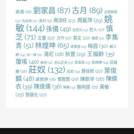
劉家昌
(87)
古月
(89)
侯湘
(18)
古賀政男
姚
周藍萍
(29)
周添旺
(23)
吳村
(15)
(13)
司徒明
(12)
敏
(144)
慎
孫儀
(49)
愁人
(17)
左宏元
(13)
芝
(71)
李雋
文夏
(22)
易文
(20)
方忭
(17)
曉燕
(13)
林煌坤
(65)
青
(51)
梅翁
(30)
梁樂音
(13)
楊三
王福齡
(35)
湯尼
(28)
狄薏
(29)
郎
(14)
洪一峰
(12)
瓊瑤
(40)
莊啟
米山正夫
(13)
翁清溪
(13)
翁炳榮
(14)
秦冠
(12)
莊奴
(132)
葉俊
葉佳修
(20)
勝
(16)
莊宏
(14)
麟
(48)
陳蝶
陳歌辛
(26)
鄧雨賢
(20)
蔣榮伊
(18)
衣
(39)
陳達儒
(36)
黃敏
駱明道
(21)
陶秦
(13)
(25)
黎錦光
(20)