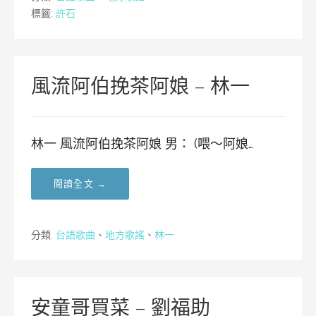
標籤:
許石
風流阿伯挽茶阿娘 – 林一
林一 風流阿伯挽茶阿娘 男： (喂～阿娘…
閱讀全文 →
分類:
台語歌曲
、
地方歌謠
、
林一
安童哥買菜 – 劉福助