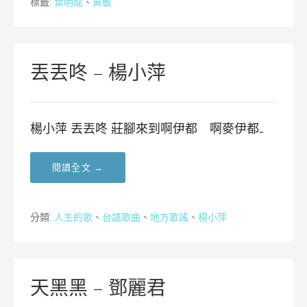
標籤:
葉明龍
、
黃敏
丟丟咚 – 楊小萍
楊小萍 丟丟咚 莊腳來到啊伊都 啊麥伊都…
閱讀全文 →
分類:
人生的歌
、
台語歌曲
、
地方歌謠
、
楊小萍
天黑黑 – 鄧麗君