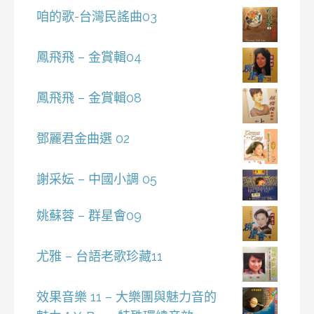
咱的歌-台灣民謠曲03
鳳飛飛 – 金賞輯04
鳳飛飛 – 金賞輯08
鄧麗君金曲選 02
謝采妘 – 中國小調 05
姚蘇蓉 – 群星會09
尤雅 – 台語老歌珍藏11
效果音樂 11 – 大樂團與魅力音的