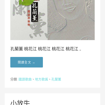
孔蘭薰 桃花江 桃花江 桃花江 桃花江 …
閱讀全文 →
分類:
國語歌曲
、
地方歌謠
、
孔蘭薰
小放牛