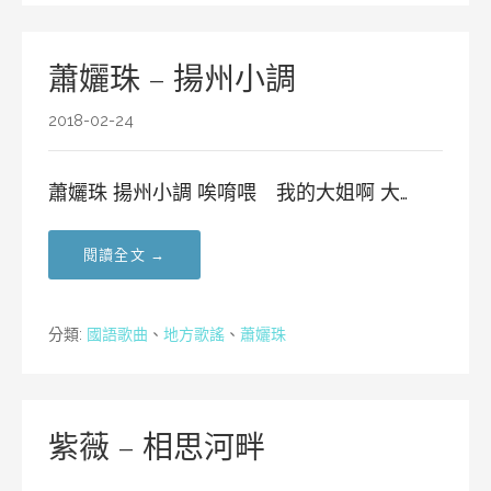
蕭孋珠 – 揚州小調
2018-02-24
蕭孋珠 揚州小調 唉唷喂 我的大姐啊 大…
閱讀全文 →
分類:
國語歌曲
、
地方歌謠
、
蕭孋珠
紫薇 – 相思河畔