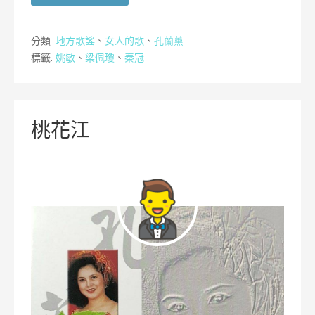
分類:
地方歌謠
、
女人的歌
、
孔蘭薰
標籤:
姚敏
、
梁佩瓊
、
秦冠
桃花江