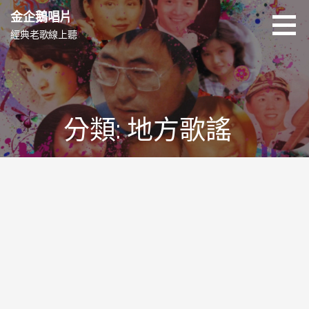
跳
金企鵝唱片
至
經典老歌線上聽
主
要
內
容
分類: 地方歌謠