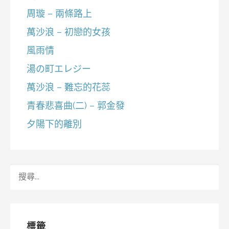
周璇 – 兩條路上
萬沙浪 – 初戀的女孩
風雨情
湯の町エレジー
萬沙浪 – 難忘的花蕊
青春悲喜曲(二) – 郭金發
夕陽下的離別
搜
尋
關
鍵
字:
標籤