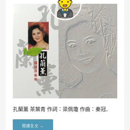
孔蘭薰 茶葉青 作詞：梁佩瓊 作曲：秦冠…
閱讀全文 →