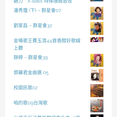
魅力 * X-Bass 特殊環繞音效
潘秀瓊 (下) – 群星會07
劉家昌 – 群星會32
金嗓歌王費玉清44首香醇好歌線
上聽
靜婷 – 群星會39
鄧麗君金曲選 05
校園民歌02
咱的歌09台灣歌