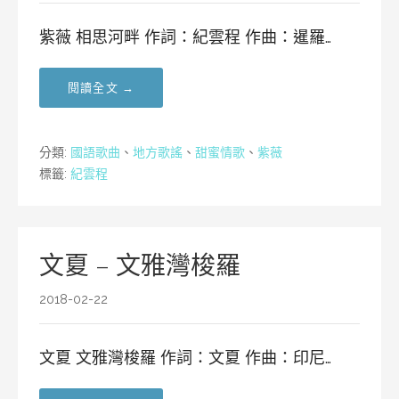
紫薇 相思河畔 作詞：紀雲程 作曲：暹羅…
閱讀全文 →
分類:
國語歌曲
、
地方歌謠
、
甜蜜情歌
、
紫薇
標籤:
紀雲程
文夏 – 文雅灣梭羅
2018-02-22
文夏 文雅灣梭羅 作詞：文夏 作曲：印尼…