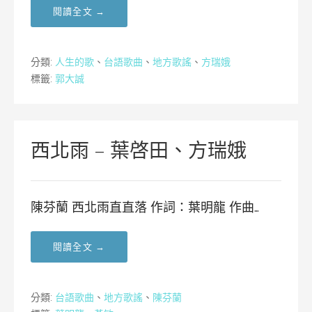
閱讀全文 →
分類:
人生的歌
、
台語歌曲
、
地方歌謠
、
方瑞娥
標籤:
郭大誠
西北雨 – 葉啓田、方瑞娥
陳芬蘭 西北雨直直落 作詞：葉明龍 作曲…
閱讀全文 →
分類:
台語歌曲
、
地方歌謠
、
陳芬蘭