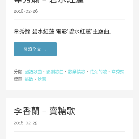
2018-02-26
韋秀嫻 碧水紅蓮 電影“碧水紅蓮”主題曲…
閱讀全文 →
分類:
國語歌曲
、
影劇歌曲
、
歡樂情歌
、
花朵的歌
、
韋秀嫻
標籤:
姚敏
、
狄薏
李香蘭 – 賣糖歌
2018-02-25