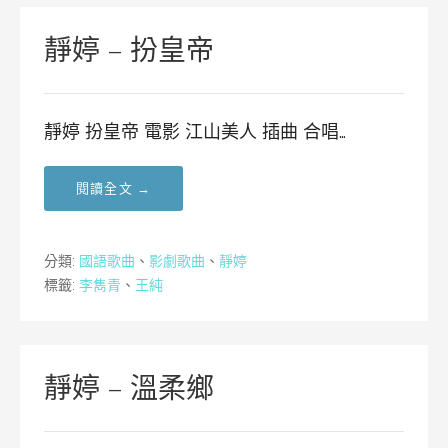
靜婷 – 扮皇帝
靜婷 扮皇帝 電影 江山美人 插曲 合唱…
閱讀全文 →
分類:
國語歌曲
、
影劇歌曲
、
靜婷
標籤:
李雋青
、
王純
靜婷 – 溫柔鄉