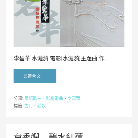
李碧華 水漣漪 電影[水漣漪]主題曲 作…
閱讀全文 →
分類:
國語歌曲
、
影劇歌曲
、
李碧華
標籤:
古月
、
莊奴
韋秀嫻 – 碧水紅蓮