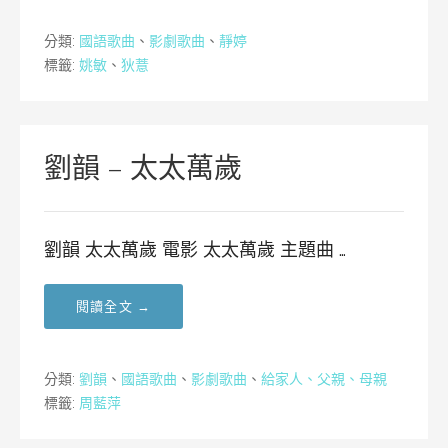
分類:
國語歌曲
、
影劇歌曲
、
靜婷
標籤:
姚敏
、
狄薏
劉韻 – 太太萬歲
劉韻 太太萬歲 電影 太太萬歲 主題曲 …
閱讀全文 →
分類:
劉韻
、
國語歌曲
、
影劇歌曲
、
給家人、父親、母親
標籤:
周藍萍