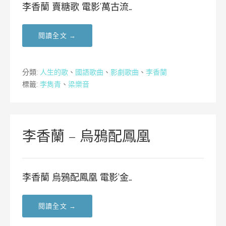
李香蘭 賣糖歌 電影’萬古流…
閱讀全文 →
分類:
人生的歌
、
國語歌曲
、
影劇歌曲
、
李香蘭
標籤:
李雋青
、
梁樂音
李香蘭 – 烏鴉配鳳凰
李香蘭 烏鴉配鳳凰 電影’金…
閱讀全文 →