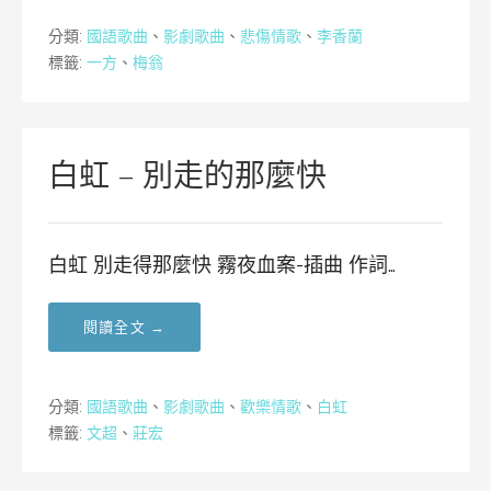
分類:
國語歌曲
、
影劇歌曲
、
悲傷情歌
、
李香蘭
標籤:
一方
、
梅翁
白虹 – 別走的那麼快
白虹 別走得那麼快 霧夜血案-插曲 作詞…
閱讀全文 →
分類:
國語歌曲
、
影劇歌曲
、
歡樂情歌
、
白虹
標籤:
文超
、
莊宏