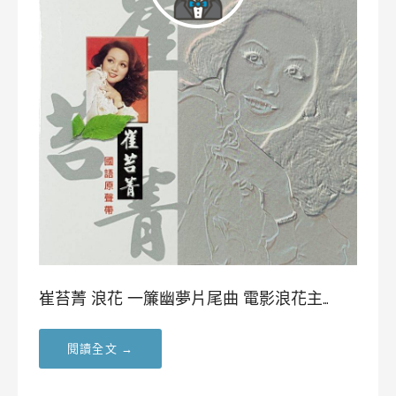
崔苔菁 浪花 一簾幽夢片尾曲 電影浪花主…
閱讀全文 →