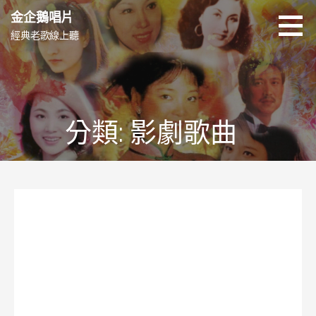
跳
金企鵝唱片
至
經典老歌線上聽
主
要
內
容
分類: 影劇歌曲