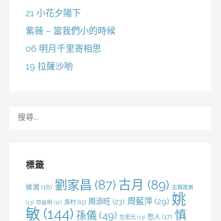
21 小花夕陽下
紫薇 – 當我們小的時候
06 明月千里寄相思
19 拉薩沙喲
搜
尋
關
鍵
字:
標籤
劉家昌
(87)
古月
(89)
侯湘
(18)
古賀政男
姚
周藍萍
(29)
周添旺
(23)
吳村
(15)
(13)
司徒明
(12)
敏
(144)
慎
孫儀
(49)
愁人
(17)
左宏元
(13)