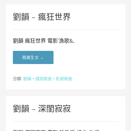
劉韻 – 瘋狂世界
劉韻 瘋狂世界 電影’漁歌&…
閱讀全文 →
分類:
劉韻
、
國語歌曲
、
影劇歌曲
劉韻 – 深閨寂寂