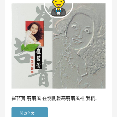
崔苔菁 翦翦風 在惻惻輕寒翦翦風裡 我們…
閱讀全文 →