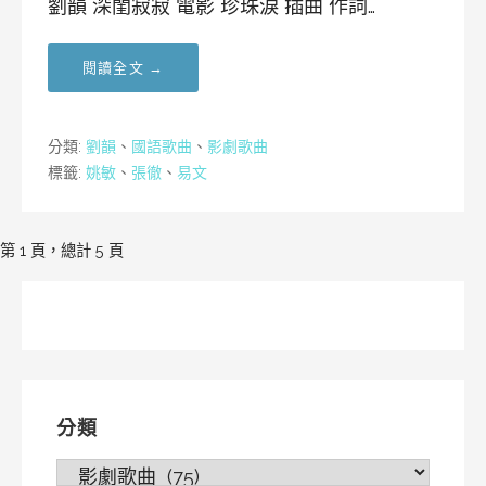
劉韻 深閨寂寂 電影 珍珠淚 插曲 作詞…
閱讀全文 →
分類:
劉韻
、
國語歌曲
、
影劇歌曲
標籤:
姚敏
、
張徹
、
易文
[文
第 1 頁，總計 5 頁
章]
導
覽
分類
分