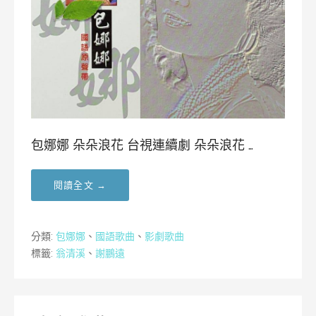
包娜娜 朵朵浪花 台視連續劇 朵朵浪花 …
閱讀全文 →
分類:
包娜娜
、
國語歌曲
、
影劇歌曲
標籤:
翁清溪
、
謝鵬遠