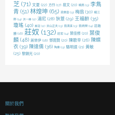
芝
(71)
李雋
文夏
(22)
易文
(20)
方忭
(17)
曉燕
(13)
林煌坤
(65)
青
(51)
梅翁
(30)
梁樂音
(13)
楊三
王福齡
(35)
湯尼
(28)
狄薏
(29)
郎
(14)
洪一峰
(12)
瓊瑤
(40)
莊啟
米山正夫
(13)
翁清溪
(13)
翁炳榮
(14)
秦冠
(12)
莊奴
(132)
葉俊
葉佳修
(20)
勝
(16)
莊宏
(14)
麟
(48)
陳蝶
陳歌辛
(26)
鄧雨賢
(20)
蔣榮伊
(18)
衣
(39)
陳達儒
(36)
黃敏
駱明道
(21)
陶秦
(13)
(25)
黎錦光
(20)
關於我們