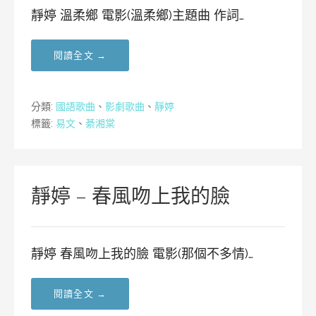
靜婷 溫柔鄉 電影(溫柔鄉)主題曲 作詞…
閱讀全文 →
分類:
國語歌曲
、
影劇歌曲
、
靜婷
標籤:
易文
、
綦湘棠
靜婷 – 春風吻上我的臉
靜婷 春風吻上我的臉 電影(那個不多情)…
閱讀全文 →