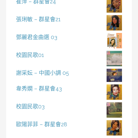
崔萍 – 群星會24
張琍敏 – 群星會21
鄧麗君金曲選 03
校園民歌01
謝采妘 – 中國小調 05
韋秀嫻 – 群星會43
校園民歌03
歐陽菲菲 – 群星會28