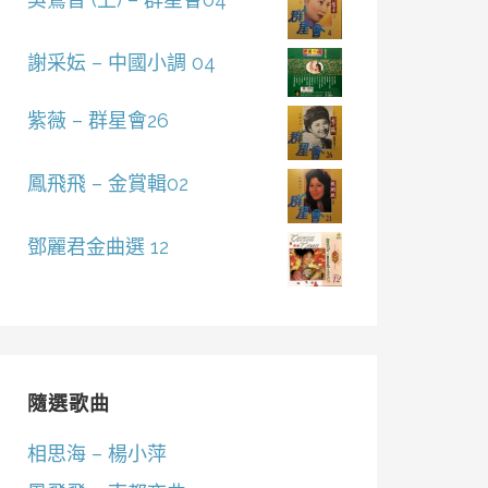
謝采妘 – 中國小調 04
紫薇 – 群星會26
鳳飛飛 – 金賞輯02
鄧麗君金曲選 12
隨選歌曲
相思海 – 楊小萍