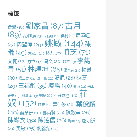
鍵
字:
標籤
劉家昌
(87)
古月
侯湘
(18)
(89)
周添旺
吳村
(15)
古賀政男
(13)
司徒明
(12)
姚敏
(144)
孫
周藍萍
(29)
(23)
慎芝
(71)
儀
(49)
愁人
(17)
左宏元
(13)
李雋
文夏
(22)
易文
(20)
方忭
(17)
曉燕
(13)
林煌坤
(65)
青
(51)
梅翁
梁樂音
(13)
(30)
湯尼
(28)
狄薏
楊三郎
(14)
洪一峰
(12)
王福齡
(35)
瓊瑤
(40)
(29)
米山
秦冠
(12)
莊
莊啟勝
(16)
正夫
(13)
翁清溪
(13)
翁炳榮
(14)
奴
(132)
葉俊麟
葉佳修
(20)
莊宏
(14)
(48)
陳歌辛
(26)
鄧雨賢
(20)
蔣榮伊
(18)
陳蝶衣
(39)
陳達儒
(36)
駱明道
陶秦
(13)
黃敏
(25)
(21)
黎錦光
(20)