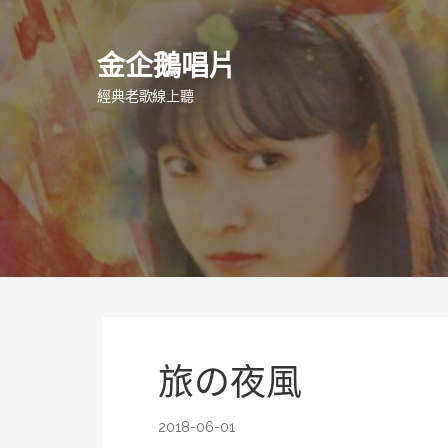
跳
至
金企鵝唱片
主
要
經典老歌線上聽
內
容
旅の夜風
2018-06-01