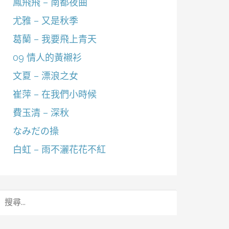
鳳飛飛 – 南都夜曲
尤雅 – 又是秋季
葛蘭 – 我要飛上青天
09 情人的黃襯衫
文夏 – 漂浪之女
崔萍 – 在我們小時候
費玉清 – 深秋
なみだの操
白虹 – 雨不灑花花不紅
搜
尋
關