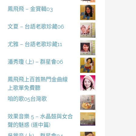
鳳飛飛 – 金賞輯03
文夏 – 台語老歌珍藏06
尤雅 – 台語老歌珍藏11
潘秀瓊 (上) – 群星會06
鳳飛飛上百首熱門金曲線
上歌單免費聽
咱的歌05台灣歌
效果音樂 5 – 水晶鼓與女合
聲的魅惑 (道中篇)
吳鶯音 (上) – 群星會04