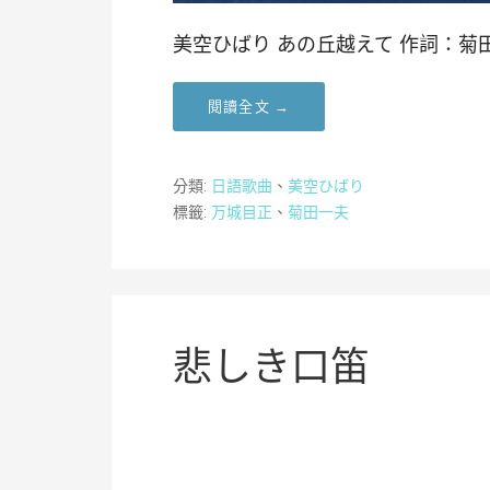
美空ひばり あの丘越えて 作詞：菊
閱讀全文 →
分類:
日語歌曲
、
美空ひばり
標籤:
万城目正
、
菊田一夫
悲しき口笛