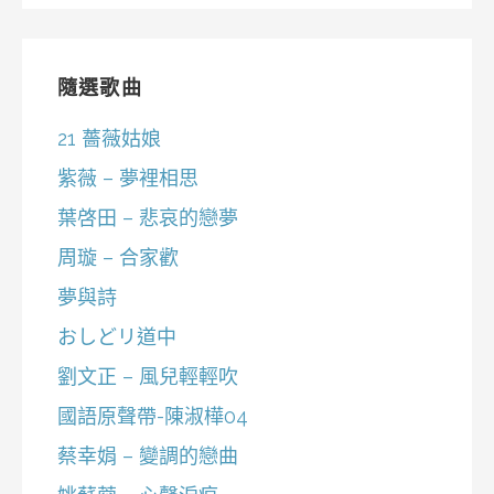
隨選歌曲
21 薔薇姑娘
紫薇 – 夢裡相思
葉啓田 – 悲哀的戀夢
周璇 – 合家歡
夢與詩
おしどリ道中
劉文正 – 風兒輕輕吹
國語原聲帶-陳淑樺04
蔡幸娟 – 變調的戀曲