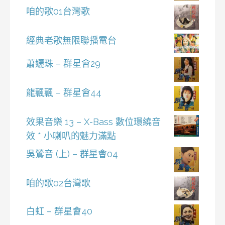
咱的歌01台灣歌
經典老歌無限聯播電台
蕭孋珠 – 群星會29
龍飄飄 – 群星會44
效果音樂 13 – X-Bass 數位環繞音
效 * 小喇叭的魅力滿點
吳鶯音 (上) – 群星會04
咱的歌02台灣歌
白虹 – 群星會40