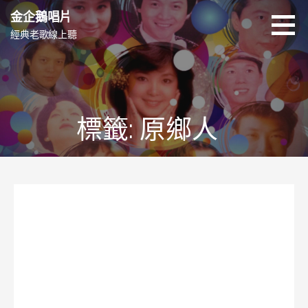
跳
金企鵝唱片
至
經典老歌線上聽
主
要
內
容
標籤: 原鄉人