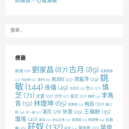
姚蘇蓉 – 心聲淚痕
搜
尋
關
鍵
字:
標籤
劉家昌
(87)
古月
(89)
侯湘
(18)
古賀政男
姚
周藍萍
(29)
周添旺
(23)
吳村
(15)
(13)
司徒明
(12)
敏
(144)
慎
孫儀
(49)
愁人
(17)
左宏元
(13)
芝
(71)
李雋
文夏
(22)
易文
(20)
方忭
(17)
曉燕
(13)
林煌坤
(65)
青
(51)
梅翁
(30)
梁樂音
(13)
楊三
王福齡
(35)
湯尼
(28)
狄薏
(29)
郎
(14)
洪一峰
(12)
瓊瑤
(40)
莊啟
米山正夫
(13)
翁清溪
(13)
翁炳榮
(14)
秦冠
(12)
莊奴
(132)
葉俊
葉佳修
(20)
勝
(16)
莊宏
(14)