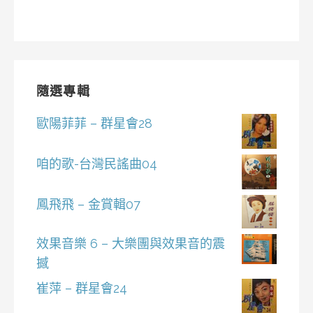
隨選專輯
歐陽菲菲 – 群星會28
咱的歌-台灣民謠曲04
鳳飛飛 – 金賞輯07
效果音樂 6 – 大樂團與效果音的震
撼
崔萍 – 群星會24