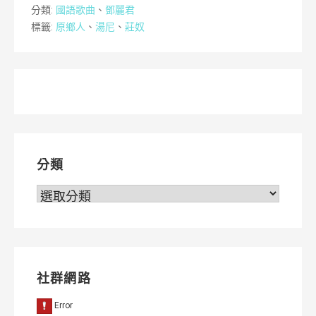
分類:
國語歌曲
、
鄧麗君
標籤:
原鄉人
、
湯尼
、
莊奴
分類
分
類
社群網路