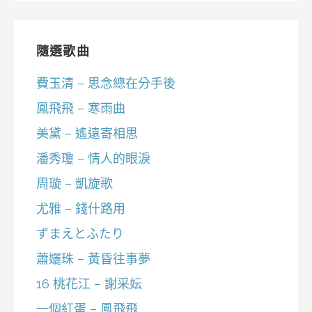
隨選歌曲
費玉清 – 思念總在分手後
鳳飛飛 – 寒雨曲
美黛 – 遙遠寄相思
潘秀瓊 – 情人的眼淚
周璇 – 凱旋歌
尤雅 – 錢什路用
ずまえとふたり
蕭孋珠 – 黃昏往事夢
16 桃花江 – 謝采妘
一個紅蛋 – 鳳飛飛