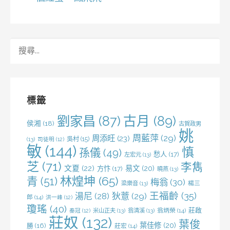
搜
尋
關
鍵
字:
標籤
劉家昌
(87)
古月
(89)
侯湘
(18)
古賀政男
姚
周藍萍
(29)
周添旺
(23)
吳村
(15)
(13)
司徒明
(12)
敏
(144)
慎
孫儀
(49)
愁人
(17)
左宏元
(13)
芝
(71)
李雋
文夏
(22)
易文
(20)
方忭
(17)
曉燕
(13)
林煌坤
(65)
青
(51)
梅翁
(30)
梁樂音
(13)
楊三
王福齡
(35)
湯尼
(28)
狄薏
(29)
郎
(14)
洪一峰
(12)
瓊瑤
(40)
莊啟
米山正夫
(13)
翁清溪
(13)
翁炳榮
(14)
秦冠
(12)
莊奴
(132)
葉俊
葉佳修
(20)
勝
(16)
莊宏
(14)