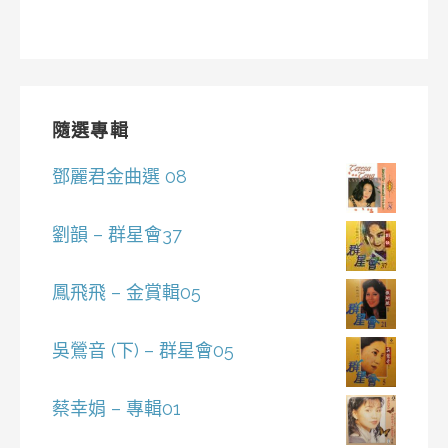
隨選專輯
鄧麗君金曲選 08
劉韻 – 群星會37
鳳飛飛 – 金賞輯05
吳鶯音 (下) – 群星會05
蔡幸娟 – 專輯01