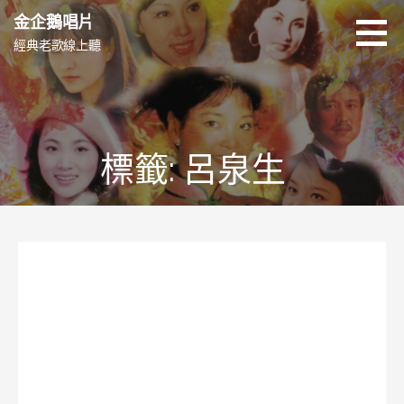
跳
金企鵝唱片
至
經典老歌線上聽
主
要
內
容
標籤: 呂泉生