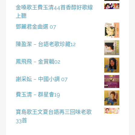
金嗓歌王費玉清44首香醇好歌線
上聽
鄧麗君金曲選 07
陳盈潔 – 台語老歌珍藏12
鳳飛飛 – 金賞輯02
謝采妘 – 中國小調 07
費玉清 – 群星會19
寶島歌王文夏台語再三回味老歌
33首