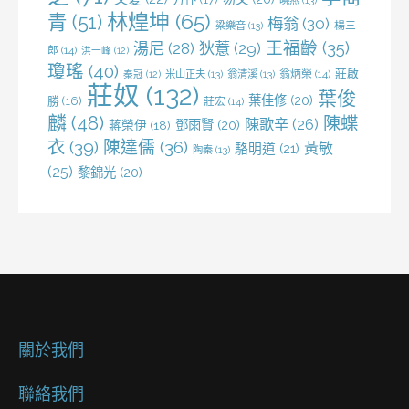
曉燕
(13)
林煌坤
(65)
青
(51)
梅翁
(30)
梁樂音
(13)
楊三
王福齡
(35)
湯尼
(28)
狄薏
(29)
郎
(14)
洪一峰
(12)
瓊瑤
(40)
莊啟
米山正夫
(13)
翁清溪
(13)
翁炳榮
(14)
秦冠
(12)
莊奴
(132)
葉俊
葉佳修
(20)
勝
(16)
莊宏
(14)
麟
(48)
陳蝶
陳歌辛
(26)
鄧雨賢
(20)
蔣榮伊
(18)
衣
(39)
陳達儒
(36)
黃敏
駱明道
(21)
陶秦
(13)
(25)
黎錦光
(20)
關於我們
聯絡我們