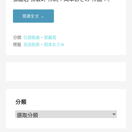
閱讀全文 →
分類:
日語歌曲
、
鄧麗君
標籤:
吉田拓郎
、
岡本おさみ
分類
分
類