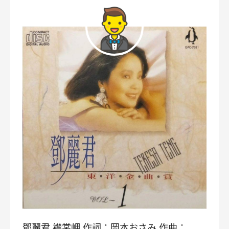
鄧麗君 襟裳岬 作詞：岡本おさみ 作曲：…