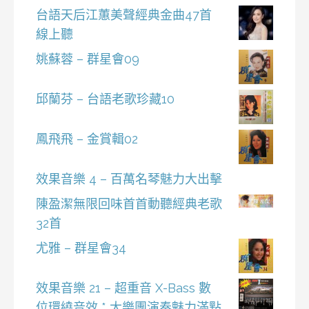
台語天后江蕙美聲經典金曲47首
線上聽
姚蘇蓉 – 群星會09
邱蘭芬 – 台語老歌珍藏10
鳳飛飛 – 金賞輯02
效果音樂 4 – 百萬名琴魅力大出擊
陳盈潔無限回味首首動聽經典老歌
32首
尤雅 – 群星會34
效果音樂 21 – 超重音 X-Bass 數
位環繞音效 * 大樂團演奏魅力滿點