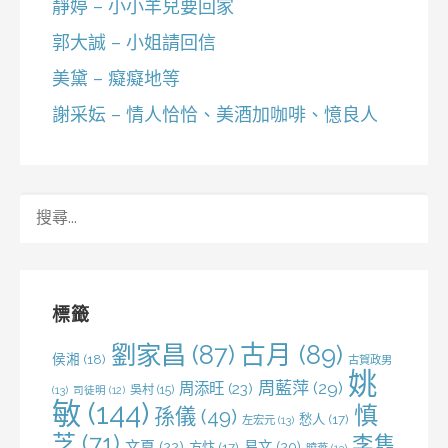
靜婷 – 小小羊兒要回家
郭大誠 – 小姐請回信
美黛 – 癡癡地等
謝采妘 – 情人恰恰、美酒加咖啡、憶良人
搜
尋
關
鍵
字:
標籤
劉家昌
(87)
古月
(89)
侯湘
(18)
古賀政男
姚
周藍萍
(29)
周添旺
(23)
吳村
(15)
(13)
司徒明
(12)
敏
(144)
慎
孫儀
(49)
愁人
(17)
左宏元
(13)
芝
(71)
李雋
文夏
(22)
易文
(20)
方忭
(17)