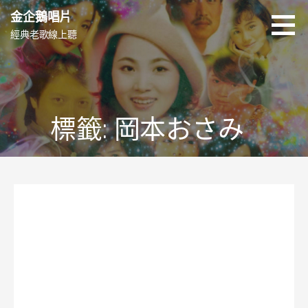
跳
金企鵝唱片
至
經典老歌線上聽
主
要
內
容
標籤: 岡本おさみ