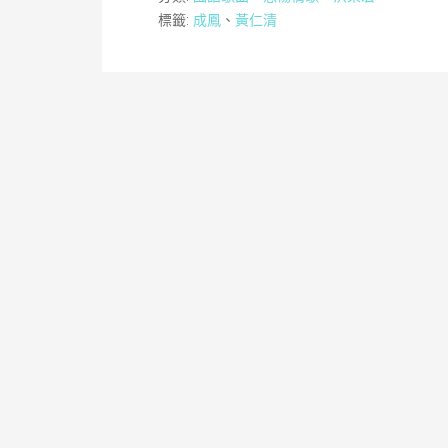
標籤:
成鳳
、
黃仁清