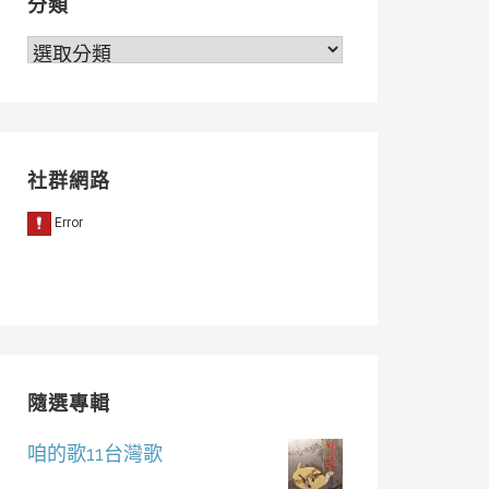
分類
分
類
社群網路
隨選專輯
咱的歌11台灣歌