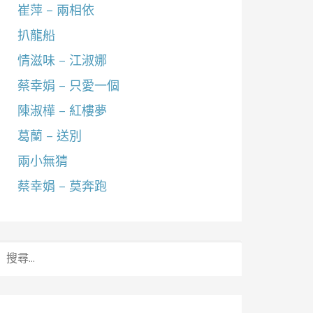
崔萍 – 兩相依
扒龍船
情滋味 – 江淑娜
蔡幸娟 – 只愛一個
陳淑樺 – 紅樓夢
葛蘭 – 送別
兩小無猜
蔡幸娟 – 莫奔跑
搜
尋
關
鍵