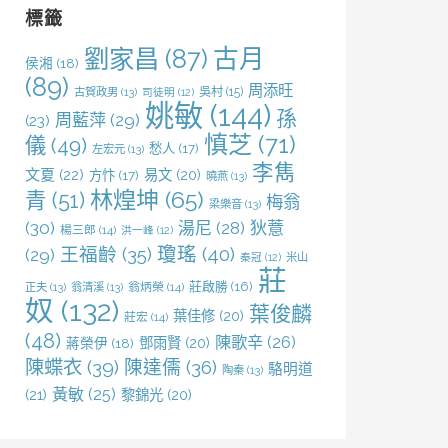
字:
標籤
劉家昌
(87)
古月
侯湘
(18)
(89)
周添旺
吳村
(15)
古賀政男
(13)
司徒明
(12)
姚敏
(144)
孫
周藍萍
(29)
(23)
慎芝
(71)
儀
(49)
愁人
(17)
左宏元
(13)
李雋
文夏
(22)
易文
(20)
方忭
(17)
曉燕
(13)
林煌坤
(65)
青
(51)
梅翁
梁樂音
(13)
(30)
湯尼
(28)
狄薏
楊三郎
(14)
洪一峰
(12)
王福齡
(35)
瓊瑤
(40)
(29)
米山
秦冠
(12)
莊
莊啟勝
(16)
正夫
(13)
翁清溪
(13)
翁炳榮
(14)
奴
(132)
葉俊麟
葉佳修
(20)
莊宏
(14)
(48)
陳歌辛
(26)
鄧雨賢
(20)
蔣榮伊
(18)
陳蝶衣
(39)
陳達儒
(36)
駱明道
陶秦
(13)
黃敏
(25)
(21)
黎錦光
(20)