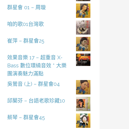
群星會 01 – 周璇
咱的歌01台灣歌
崔萍 – 群星會25
效果音樂 17 – 超重音 X-
Bass 數位環繞音效 * 大樂
團演奏魅力滿點
吳鶯音 (上) – 群星會04
邱蘭芬 – 台語老歌珍藏10
蔡琴 – 群星會45