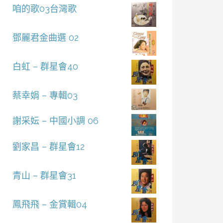
咱的歌03台灣歌
鄧麗君金曲選 02
白虹 – 群星會40
蔡幸娟 – 專輯03
謝采妘 – 中國小調 06
劉家昌 – 群星會12
青山 – 群星會31
鳳飛飛 – 金賞輯04