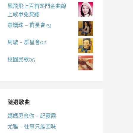
鳳飛飛上百首熱門金曲線
上歌單免費聽
蕭孋珠 – 群星會29
周璇 – 群星會02
校園民歌05
隨選歌曲
媽媽思念你 – 紀露霞
尤雅 – 往事只能回味