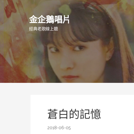
跳
至
金企鵝唱片
主
要
經典老歌線上聽
內
容
蒼白的記憶
2018-06-05