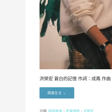
洪榮宏 蒼白的記憶 作詞：成鳳 作曲
閱讀全文 →
分類:
國語歌曲
、
悲傷情歌
、
洪榮宏