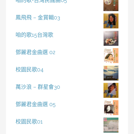
咱的歌-台灣民謠曲05
鳳飛飛 – 金賞輯03
咱的歌15台灣歌
鄧麗君金曲選 02
校園民歌04
萬沙浪 – 群星會30
鄧麗君金曲選 05
校園民歌01