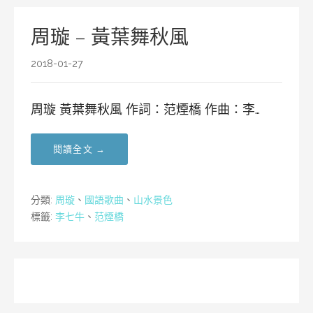
周璇 – 黃葉舞秋風
2018-01-27
周璇 黃葉舞秋風 作詞：范煙橋 作曲：李…
閱讀全文 →
分類:
周璇
、
國語歌曲
、
山水景色
標籤:
李七牛
、
范煙橋