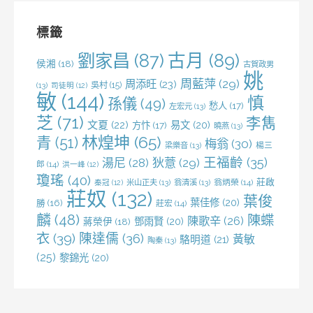
鍵
字:
標籤
劉家昌
(87)
古月
(89)
侯湘
(18)
古賀政男
姚
周藍萍
(29)
周添旺
(23)
吳村
(15)
(13)
司徒明
(12)
敏
(144)
慎
孫儀
(49)
愁人
(17)
左宏元
(13)
芝
(71)
李雋
文夏
(22)
易文
(20)
方忭
(17)
曉燕
(13)
林煌坤
(65)
青
(51)
梅翁
(30)
梁樂音
(13)
楊三
王福齡
(35)
湯尼
(28)
狄薏
(29)
郎
(14)
洪一峰
(12)
瓊瑤
(40)
莊啟
米山正夫
(13)
翁清溪
(13)
翁炳榮
(14)
秦冠
(12)
莊奴
(132)
葉俊
葉佳修
(20)
勝
(16)
莊宏
(14)
麟
(48)
陳蝶
陳歌辛
(26)
鄧雨賢
(20)
蔣榮伊
(18)
衣
(39)
陳達儒
(36)
黃敏
駱明道
(21)
陶秦
(13)
(25)
黎錦光
(20)