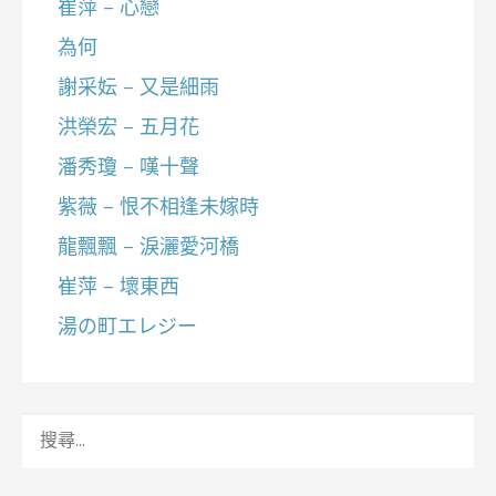
崔萍 – 心戀
為何
謝采妘 – 又是細雨
洪榮宏 – 五月花
潘秀瓊 – 嘆十聲
紫薇 – 恨不相逢未嫁時
龍飄飄 – 淚灑愛河橋
崔萍 – 壞東西
湯の町エレジー
搜
尋
關