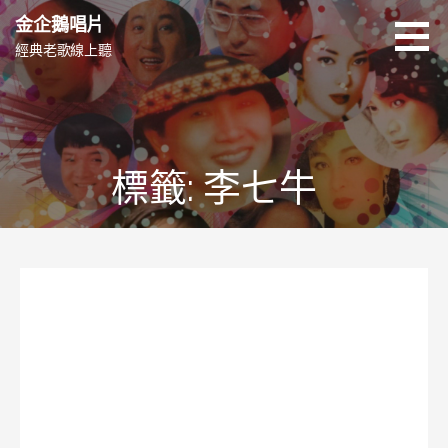
跳
金企鵝唱片
至
經典老歌線上聽
主
要
內
容
標籤: 李七牛