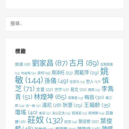
搜
尋
關
鍵
字:
標籤
劉家昌
(87)
古月
(89)
侯湘
(18)
古賀政男
姚
周藍萍
(29)
周添旺
(23)
吳村
(15)
(13)
司徒明
(12)
敏
(144)
慎
孫儀
(49)
愁人
(17)
左宏元
(13)
芝
(71)
李雋
文夏
(22)
易文
(20)
方忭
(17)
曉燕
(13)
林煌坤
(65)
青
(51)
梅翁
(30)
梁樂音
(13)
楊三
王福齡
(35)
湯尼
(28)
狄薏
(29)
郎
(14)
洪一峰
(12)
瓊瑤
(40)
莊啟
米山正夫
(13)
翁清溪
(13)
翁炳榮
(14)
秦冠
(12)
莊奴
(132)
葉俊
葉佳修
(20)
勝
(16)
莊宏
(14)
麟
(48)
陳蝶