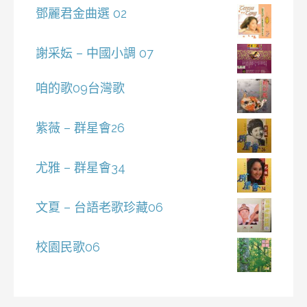
鄧麗君金曲選 02
謝采妘 – 中國小調 07
咱的歌09台灣歌
紫薇 – 群星會26
尤雅 – 群星會34
文夏 – 台語老歌珍藏06
校園民歌06