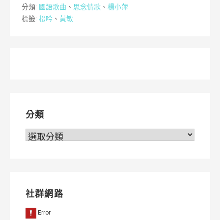
分類:
國語歌曲
、
思念情歌
、
楊小萍
標籤:
松吟
、
黃敏
分類
分
類
社群網路