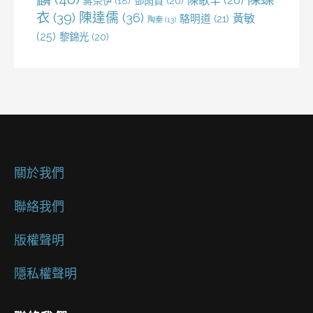
陳歌辛
(26)
鄧雨賢
(20)
蔣榮伊
(18)
衣
(39)
陳達儒
(36)
黃敏
駱明道
(21)
陶秦
(13)
(25)
黎錦光
(20)
關於我們
聯絡我們
版權聲明
隱私權聲明