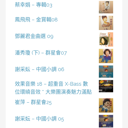
蔡幸娟 – 專輯03
鳳飛飛 – 金賞輯08
鄧麗君金曲選 09
潘秀瓊 (下) – 群星會07
謝采妘 – 中國小調 06
效果音樂 18 – 超重音 X-Bass 數
位環繞音效 * 大樂團演奏魅力滿點
崔萍 – 群星會25
謝采妘 – 中國小調 05