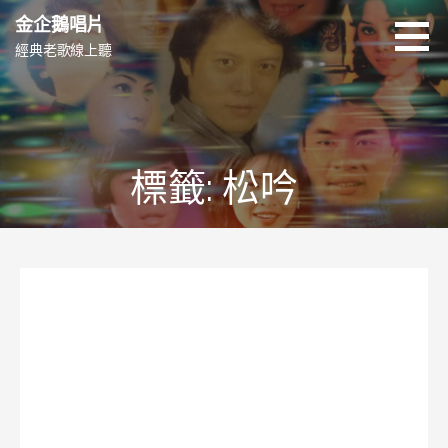
跳
金企鵝唱片
至
經典老歌線上聽
主
要
內
容
標籤: 松吟