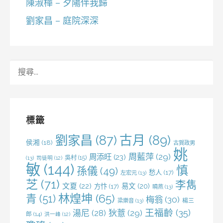
陳淑樺 – 夕陽伴我歸
劉家昌 – 庭院深深
搜
尋
關
鍵
字:
標籤
劉家昌
(87)
古月
(89)
侯湘
(18)
古賀政男
姚
周藍萍
(29)
周添旺
(23)
吳村
(15)
(13)
司徒明
(12)
敏
(144)
慎
孫儀
(49)
愁人
(17)
左宏元
(13)
芝
(71)
李雋
文夏
(22)
易文
(20)
方忭
(17)
曉燕
(13)
林煌坤
(65)
青
(51)
梅翁
(30)
梁樂音
(13)
楊三
王福齡
(35)
湯尼
(28)
狄薏
(29)
郎
(14)
洪一峰
(12)