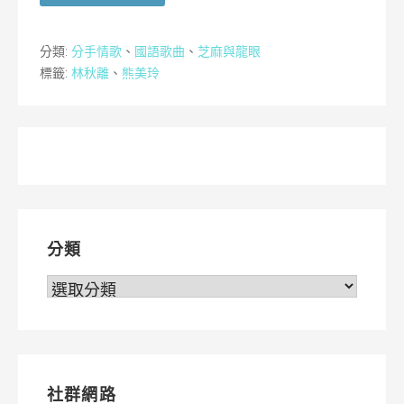
分類:
分手情歌
、
國語歌曲
、
芝麻與龍眼
標籤:
林秋離
、
熊美玲
分類
分
類
社群網路