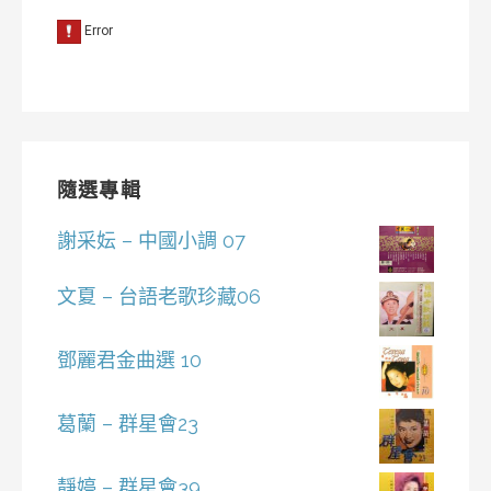
隨選專輯
謝采妘 – 中國小調 07
文夏 – 台語老歌珍藏06
鄧麗君金曲選 10
葛蘭 – 群星會23
靜婷 – 群星會39