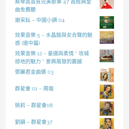
蔡琴高音質完美歌單 47 首經典金
曲免費聽
謝采妘 – 中國小調 04
效果音樂 5 – 水晶鼓與女合聲的魅
惑 (道中篇)
效果音樂 12 – 豪邁與柔情 * 攻城
掠地的魅力 * 意興風發的震撼
鄧麗君金曲選 03
群星會 01 – 周璇
姚莉 – 群星會08
劉韻 – 群星會37