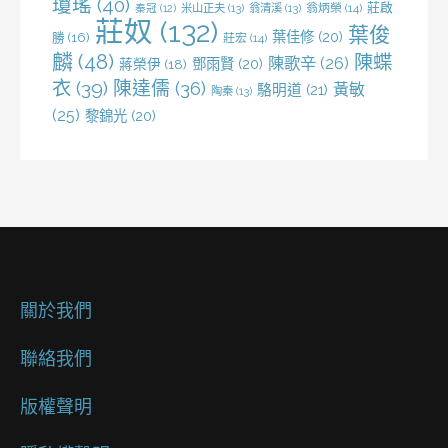
瓊瑤
(40)
莊啟
米山正夫
(13)
翁清溪
(13)
翁炳榮
(14)
秦冠
(12)
莊奴
(132)
葉俊
葉佳修
(20)
勝
(16)
莊宏
(14)
麟
(48)
陳蝶
陳歌辛
(26)
鄧雨賢
(20)
蔣榮伊
(18)
衣
(39)
陳達儒
(36)
黃敏
駱明道
(21)
陶秦
(13)
(25)
黎錦光
(20)
關於我們
聯絡我們
版權聲明