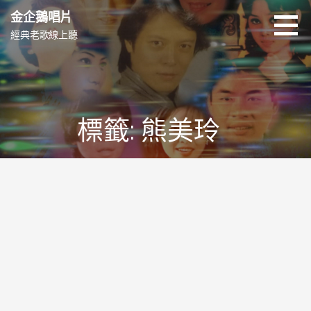
跳
金企鵝唱片
至
經典老歌線上聽
主
要
內
容
標籤: 熊美玲