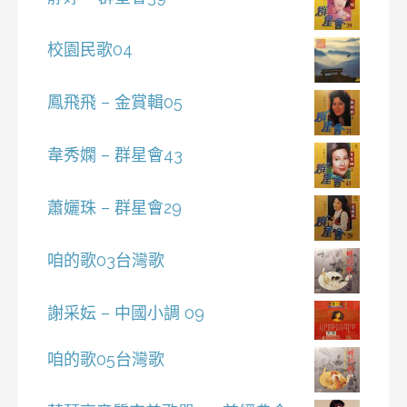
校園民歌04
鳳飛飛 – 金賞輯05
韋秀嫻 – 群星會43
蕭孋珠 – 群星會29
咱的歌03台灣歌
謝采妘 – 中國小調 09
咱的歌05台灣歌