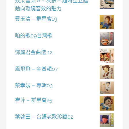
效果音樂 8 – 灰狼 – 超時空立體
動向環繞音效的魅力
費玉清 – 群星會19
咱的歌09台灣歌
鄧麗君金曲選 12
鳳飛飛 – 金賞輯07
蔡幸娟 – 專輯03
崔萍 – 群星會25
葉啓田 – 台語老歌珍藏02