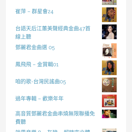
崔萍 – 群星會24
台語天后江蕙美聲經典金曲47首
線上聽
鄧麗君金曲選 05
鳳飛飛 – 金賞輯01
咱的歌-台灣民謠曲05
過年專輯 – 歡樂年年
高音質鄧麗君金曲串燒無限聯播免
費聽