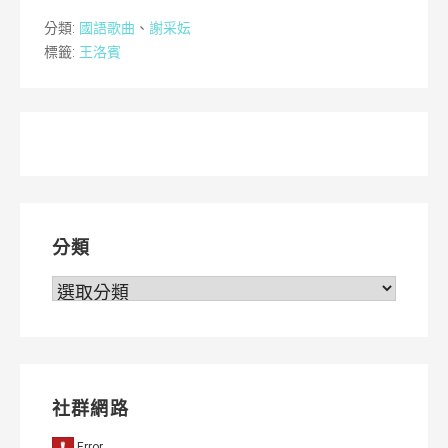
分類:
國語歌曲
、
謝采妘
標籤:
王洛賓
分類
分
類
社群網路