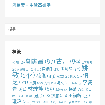
洪榮宏 – 重逢高雄港
搜
尋
關
鍵
字:
標籤
劉家昌
(87)
古月
(89)
侯湘
(18)
古賀政男
姚
周藍萍
(29)
周添旺
(23)
吳村
(15)
(13)
司徒明
(12)
敏
(144)
慎
孫儀
(49)
愁人
(17)
左宏元
(13)
芝
(71)
李雋
文夏
(22)
易文
(20)
方忭
(17)
曉燕
(13)
林煌坤
(65)
青
(51)
梅翁
(30)
梁樂音
(13)
楊三
王福齡
(35)
湯尼
(28)
狄薏
(29)
郎
(14)
洪一峰
(12)
瓊瑤
(40)
莊啟
米山正夫
(13)
翁清溪
(13)
翁炳榮
(14)
秦冠
(12)