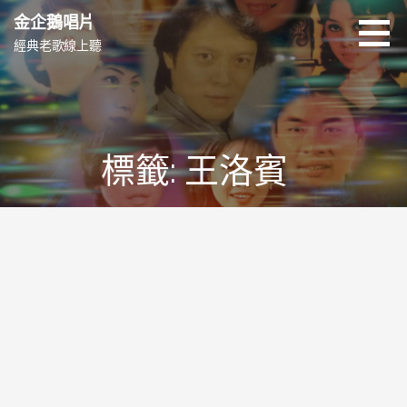
跳
金企鵝唱片
至
經典老歌線上聽
主
要
內
容
標籤: 王洛賓