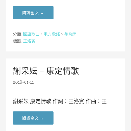
閱讀全文 →
分類:
國語歌曲
、
地方歌謠
、
韋秀嫻
標籤:
王洛賓
謝采妘 – 康定情歌
2018-01-11
謝采妘 康定情歌 作詞：王洛賓 作曲：王…
閱讀全文 →