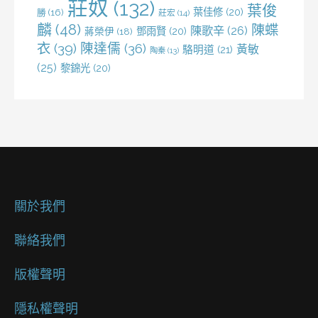
莊奴
(132)
葉俊
葉佳修
(20)
勝
(16)
莊宏
(14)
麟
(48)
陳蝶
陳歌辛
(26)
鄧雨賢
(20)
蔣榮伊
(18)
衣
(39)
陳達儒
(36)
黃敏
駱明道
(21)
陶秦
(13)
(25)
黎錦光
(20)
關於我們
聯絡我們
版權聲明
隱私權聲明