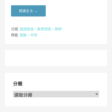
閱讀全文 →
分類:
國語歌曲
、
歡樂情歌
、
靜婷
標籤:
姚敏
、
辛梵
分類
分
類