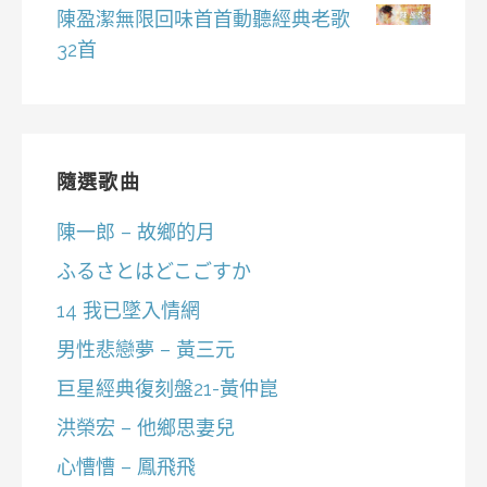
陳盈潔無限回味首首動聽經典老歌
32首
隨選歌曲
陳一郎 – 故鄉的月
ふるさとはどこごすか
14 我已墜入情網
男性悲戀夢 – 黃三元
巨星經典復刻盤21-黃仲崑
洪榮宏 – 他鄉思妻兒
心慒慒 – 鳳飛飛