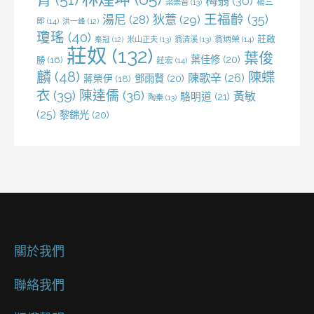
梅翁
(30)
梁樂音
(13)
楊三
王福齡
(35)
湯尼
(28)
狄薏
(29)
郎
(14)
洪一峰
(12)
瓊瑤
(40)
莊啟
米山正夫
(13)
翁清溪
(13)
翁炳榮
(14)
秦冠
(12)
莊奴
(132)
葉俊
葉佳修
(20)
勝
(16)
莊宏
(14)
麟
(48)
陳蝶
陳歌辛
(26)
鄧雨賢
(20)
蔣榮伊
(18)
衣
(39)
陳達儒
(36)
黃敏
駱明道
(21)
陶秦
(13)
(25)
黎錦光
(20)
關於我們
聯絡我們