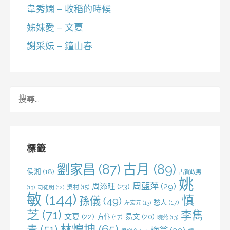
韋秀嫻 – 收稻的時候
姊妹愛 – 文夏
謝采妘 – 鐘山春
搜
尋
關
鍵
字:
標籤
劉家昌
(87)
古月
(89)
侯湘
(18)
古賀政男
姚
周藍萍
(29)
周添旺
(23)
吳村
(15)
(13)
司徒明
(12)
敏
(144)
慎
孫儀
(49)
愁人
(17)
左宏元
(13)
芝
(71)
李雋
文夏
(22)
易文
(20)
方忭
(17)
曉燕
(13)
林煌坤
(65)
青
(51)