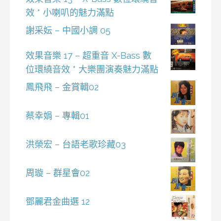
效 * 小喇叭的魅力滿點
謝采妘 – 中國小調 05
效果音樂 17 – 超重音 X-Bass 數
位環繞音效 * 大樂團演奏魅力滿點
鳳飛飛 – 金賞輯02
蔡幸娟 – 專輯01
洪榮宏 – 台語老歌珍藏03
周璇 – 群星會02
鄧麗君金曲選 12