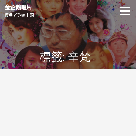
跳
金企鵝唱片
至
經典老歌線上聽
主
要
內
容
標籤: 辛梵