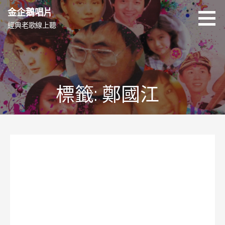
跳
金企鵝唱片
至
經典老歌線上聽
主
要
內
容
標籤: 鄭國江