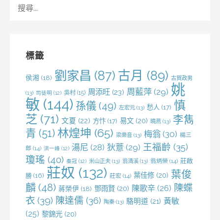
搜
尋
關
鍵
字:
標籤
劉家昌
(87)
古月
(89)
侯湘
(18)
古賀政男
姚
周藍萍
(29)
周添旺
(23)
吳村
(15)
(13)
司徒明
(12)
敏
(144)
慎
孫儀
(49)
愁人
(17)
左宏元
(13)
芝
(71)
李雋
文夏
(22)
易文
(20)
方忭
(17)
曉燕
(13)
林煌坤
(65)
青
(51)
梅翁
(30)
梁樂音
(13)
楊三
王福齡
(35)
湯尼
(28)
狄薏
(29)
郎
(14)
洪一峰
(12)
瓊瑤
(40)
莊啟
米山正夫
(13)
翁清溪
(13)
翁炳榮
(14)
秦冠
(12)
莊奴
(132)
葉俊
葉佳修
(20)
勝
(16)
莊宏
(14)
麟
(48)
陳蝶
陳歌辛
(26)
鄧雨賢
(20)
蔣榮伊
(18)
衣
(39)
陳達儒
(36)
黃敏
駱明道
(21)
陶秦
(13)
(25)
黎錦光
(20)