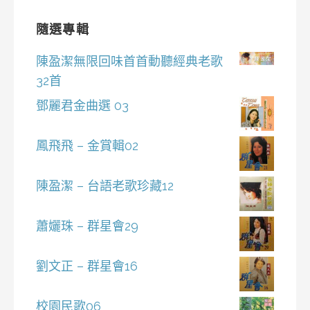
隨選專輯
陳盈潔無限回味首首動聽經典老歌
32首
鄧麗君金曲選 03
鳳飛飛 – 金賞輯02
陳盈潔 – 台語老歌珍藏12
蕭孋珠 – 群星會29
劉文正 – 群星會16
校園民歌06