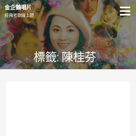
跳
金企鵝唱片
至
經典老歌線上聽
主
要
內
容
標籤: 陳桂芬