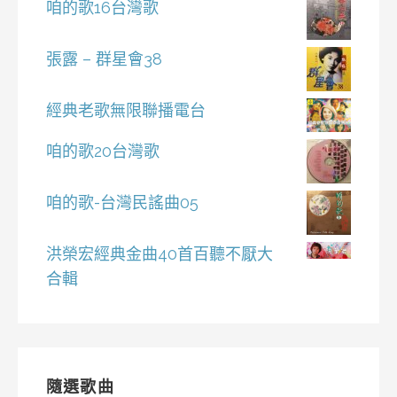
咱的歌16台灣歌
張露 – 群星會38
經典老歌無限聯播電台
咱的歌20台灣歌
咱的歌-台灣民謠曲05
洪榮宏經典金曲40首百聽不厭大
合輯
隨選歌曲