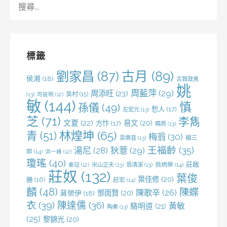
尋
關
鍵
字:
標籤
劉家昌
(87)
古月
(89)
侯湘
(18)
古賀政男
姚
周藍萍
(29)
周添旺
(23)
吳村
(15)
(13)
司徒明
(12)
敏
(144)
慎
孫儀
(49)
愁人
(17)
左宏元
(13)
芝
(71)
李雋
文夏
(22)
易文
(20)
方忭
(17)
曉燕
(13)
林煌坤
(65)
青
(51)
梅翁
(30)
梁樂音
(13)
楊三
王福齡
(35)
湯尼
(28)
狄薏
(29)
郎
(14)
洪一峰
(12)
瓊瑤
(40)
莊啟
米山正夫
(13)
翁清溪
(13)
翁炳榮
(14)
秦冠
(12)
莊奴
(132)
葉俊
葉佳修
(20)
勝
(16)
莊宏
(14)
麟
(48)
陳蝶
陳歌辛
(26)
鄧雨賢
(20)
蔣榮伊
(18)
衣
(39)
陳達儒
(36)
黃敏
駱明道
(21)
陶秦
(13)
(25)
黎錦光
(20)