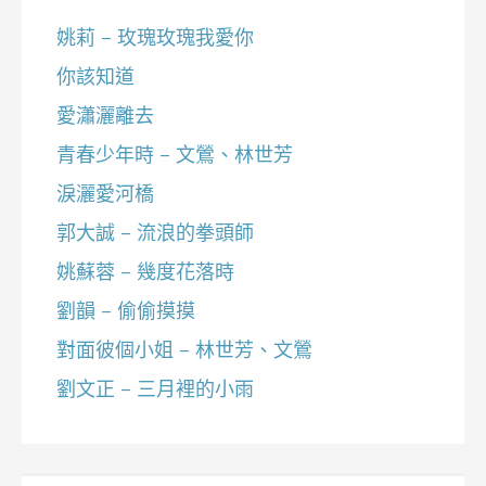
姚莉 – 玫瑰玫瑰我愛你
你該知道
愛瀟灑離去
青春少年時 – 文鶯、林世芳
淚灑愛河橋
郭大誠 – 流浪的拳頭師
姚蘇蓉 – 幾度花落時
劉韻 – 偷偷摸摸
對面彼個小姐 – 林世芳、文鶯
劉文正 – 三月裡的小雨
搜