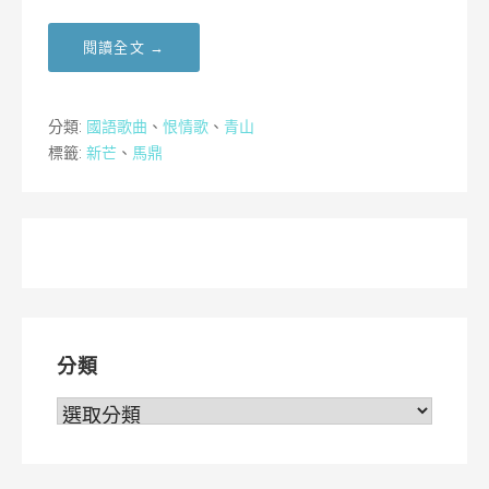
閱讀全文 →
分類:
國語歌曲
、
恨情歌
、
青山
標籤:
新芒
、
馬鼎
分類
分
類