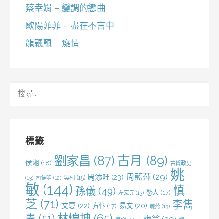
蔡幸娟 – 變調的戀曲
歐陽菲菲 – 盡在不言中
龍飄飄 – 癡情
搜
尋
關
鍵
字:
標籤
劉家昌
(87)
古月
(89)
侯湘
(18)
古賀政男
姚
周藍萍
(29)
周添旺
(23)
吳村
(15)
(13)
司徒明
(12)
敏
(144)
慎
孫儀
(49)
愁人
(17)
左宏元
(13)
芝
(71)
李雋
文夏
(22)
易文
(20)
方忭
(17)
曉燕
(13)
林煌坤
(65)
青
(51)