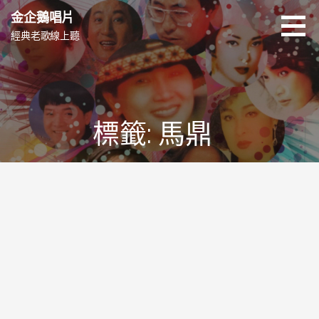
跳
金企鵝唱片
至
經典老歌線上聽
主
要
內
容
標籤: 馬鼎