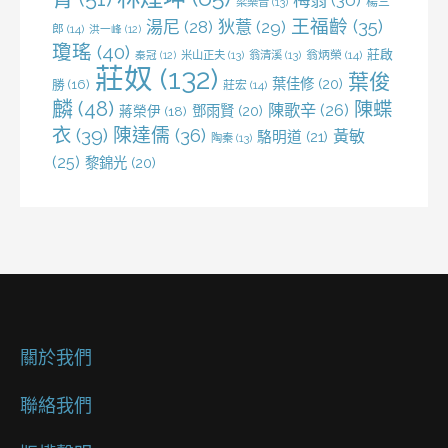
梅翁
(30)
梁樂音
(13)
楊三
王福齡
(35)
湯尼
(28)
狄薏
(29)
郎
(14)
洪一峰
(12)
瓊瑤
(40)
莊啟
米山正夫
(13)
翁清溪
(13)
翁炳榮
(14)
秦冠
(12)
莊奴
(132)
葉俊
葉佳修
(20)
勝
(16)
莊宏
(14)
麟
(48)
陳蝶
陳歌辛
(26)
鄧雨賢
(20)
蔣榮伊
(18)
衣
(39)
陳達儒
(36)
黃敏
駱明道
(21)
陶秦
(13)
(25)
黎錦光
(20)
關於我們
聯絡我們