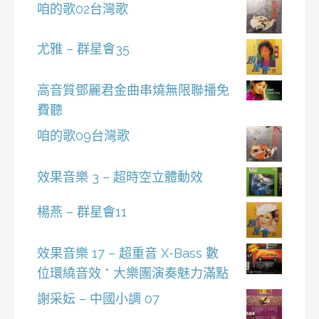
咱的歌02台灣歌
尤雅 – 群星會35
高音質鄧麗君金曲串燒無限聯播免
費聽
咱的歌09台灣歌
效果音樂 3 – 超時空立體動效
楊燕 – 群星會11
效果音樂 17 – 超重音 X-Bass 數
位環繞音效 * 大樂團演奏魅力滿點
謝采妘 – 中國小調 07