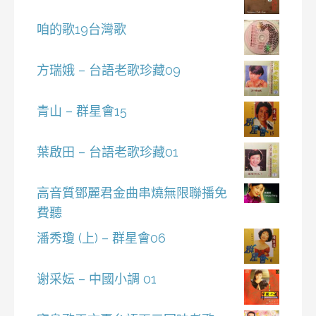
咱的歌19台灣歌
方瑞娥 – 台語老歌珍藏09
青山 – 群星會15
葉啟田 – 台語老歌珍藏01
高音質鄧麗君金曲串燒無限聯播免
費聽
潘秀瓊 (上) – 群星會06
谢采妘 – 中國小調 01