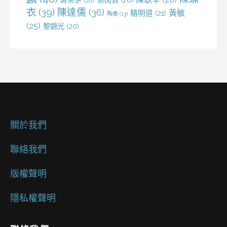
蔣榮伊
(18)
衣
(39)
陳達儒
(36)
黃敏
駱明道
(21)
陶秦
(13)
(25)
黎錦光
(20)
關於我們
聯絡我們
版權聲明
隱私權聲明