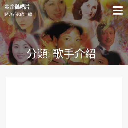
跳
金企鵝唱片
至
經典老歌線上聽
主
要
內
容
分類: 歌手介紹