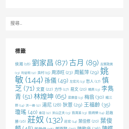
搜
尋
關
鍵
字:
標籤
劉家昌
(87)
古月
(89)
侯湘
(18)
古賀政男
姚
周藍萍
(29)
周添旺
(23)
吳村
(15)
(13)
司徒明
(12)
敏
(144)
慎
孫儀
(49)
愁人
(17)
左宏元
(13)
芝
(71)
李雋
文夏
(22)
易文
(20)
方忭
(17)
曉燕
(13)
林煌坤
(65)
青
(51)
梅翁
(30)
梁樂音
(13)
楊三
王福齡
(35)
湯尼
(28)
狄薏
(29)
郎
(14)
洪一峰
(12)
瓊瑤
(40)
莊啟
米山正夫
(13)
翁清溪
(13)
翁炳榮
(14)
秦冠
(12)
莊奴
(132)
葉俊
葉佳修
(20)
勝
(16)
莊宏
(14)
麟
(48)
陳蝶
陳歌辛
(26)
鄧雨賢
(20)