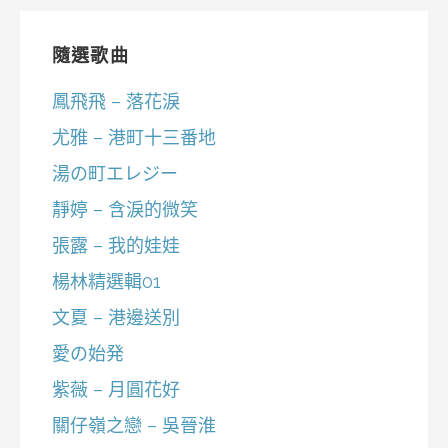
隨選歌曲
鳳飛飛 – 落花淚
尤雅 – 港町十三番地
湯の町エレジー
靜婷 – 含淚的微笑
張露 – 我的娃娃
楊林精選輯01
文夏 – 港邊送別
愛の始発
紫薇 – 月圓花好
關仔嶺之戀 – 吳晉淮