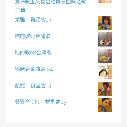
寶島歌王文夏台語再三回味老歌
33首
尤雅 – 群星會14
咱的歌17台灣歌
咱的歌08台灣歌
鄧麗君金曲選 04
甄妮 – 群星會13
吳鶯音 (下) – 群星會05