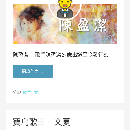
陳盈潔 歌手陳盈潔23歲出道至今發行8…
閱讀全文 →
分類:
歌手介紹
寶島歌王 – 文夏